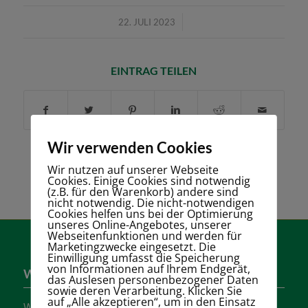
/
22. JULI 2023
EINTRAG TEILEN
Wir verwenden Cookies
Wir nutzen auf unserer Webseite
Cookies. Einige Cookies sind notwendig
(z.B. für den Warenkorb) andere sind
nicht notwendig. Die nicht-notwendigen
Cookies helfen uns bei der Optimierung
unseres Online-Angebotes, unserer
Webseitenfunktionen und werden für
Marketingzwecke eingesetzt. Die
Einwilligung umfasst die Speicherung
von Informationen auf Ihrem Endgerät,
Wer sind wir?
das Auslesen personenbezogener Daten
sowie deren Verarbeitung. Klicken Sie
auf „Alle akzeptieren“, um in den Einsatz
Wir sind einer der größten Tennisvereine