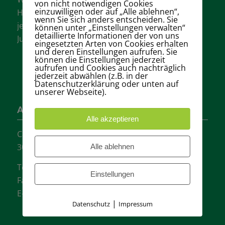
von nicht notwendigen Cookies
einzuwilligen oder auf „Alle ablehnen“,
Hannovers mit vielen aktiven Mannschaften in
wenn Sie sich anders entscheiden. Sie
jeder Altersklasse für Damen, Herren und
können unter „Einstellungen verwalten“
detaillierte Informationen der von uns
Jugendliche.
eingesetzten Arten von Cookies erhalten
und deren Einstellungen aufrufen. Sie
können die Einstellungen jederzeit
aufrufen und Cookies auch nachträglich
jederzeit abwählen (z.B. in der
Datenschutzerklärung oder unten auf
unserer Webseite).
Adresse
Alle akzeptieren
Carl-Loges-Str.12
30657 Hannover
Alle ablehnen
Tel.: + 49 511- 6046340
Einstellungen
Fax: + 49 511- 601048
E-Mail:
info@tvgw-hannover.de
|
Datenschutz
Impressum