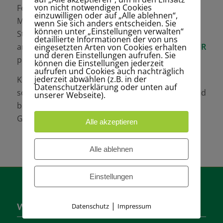
von nicht notwendigen Cookies
Ferner wird darauf hingewiesen, dass alle
einzuwilligen oder auf „Alle ablehnen“,
Mitglieder vom 14. bis zum 70. Lebensjahr 2
wenn Sie sich anders entscheiden. Sie
können unter „Einstellungen verwalten“
Stunden Arbeitseinsatz zu leisten haben,
detaillierte Informationen der von uns
andernfalls wird eine Ersatzleistung von
10,00 EUR
eingesetzten Arten von Cookies erhalten
und deren Einstellungen aufrufen. Sie
pro Arbeitsstunde eingezogen.
können die Einstellungen jederzeit
aufrufen und Cookies auch nachträglich
jederzeit abwählen (z.B. in der
Kündigungen/Änderungen der Mitgliedschaft
Datenschutzerklärung oder unten auf
sowie Anträge für die Mitgliederversammlung sind
unserer Webseite).
bis zum 31.12. eines jeden Jahres in der
Geschäftsstelle einzureichen.
Alle akzeptieren
Alle ablehnen
Einstellungen
|
Datenschutz
Impressum
Wer sind wir?