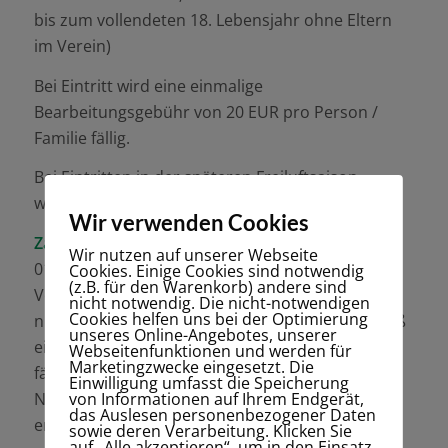
bis zum vollendeten 18. Lebensjahr ohne Eltern
im Verein)
Bei Eintritt wird eine einmalige
Bearbeitungsgebühr von 20 EUR pro Person /
Familie fällig.
Bei Eintritten in der späteren Freiluftsaison
werden Rabatte gewährt.
Wir verwenden Cookies
Zahlungsbedingungen:
Die Beiträge werden zum
Wir nutzen auf unserer Webseite
01.04. jeden Jahres eingezogen. Hierzu ist dem
Cookies. Einige Cookies sind notwendig
(z.B. für den Warenkorb) andere sind
Verein eine Einzugsermächtigung zu erteilen. Bei
nicht notwendig. Die nicht-notwendigen
Cookies helfen uns bei der Optimierung
nicht fristgerechter Zahlung wird satzungsgemäß
unseres Online-Angebotes, unserer
ein Säumniszuschlag von 10 % mit der Mahnung
Webseitenfunktionen und werden für
Marketingzwecke eingesetzt. Die
fällig, ggf. anfallende Bankgebühren bei
Einwilligung umfasst die Speicherung
von Informationen auf Ihrem Endgerät,
Nichteinlösung etc. sind dem Verein ebenfalls zu
das Auslesen personenbezogener Daten
erstatten.
sowie deren Verarbeitung. Klicken Sie
auf „Alle akzeptieren“, um in den Einsatz