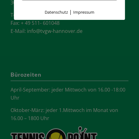
30657 Hannover
|
Datenschutz
Impressum
Tel.: + 49 511- 6046340
Fax: + 49 511- 601048
E-Mail:
info@tvgw-hannover.de
Bürozeiten
April-September: jeder Mittwoch von 16.00 -18:00
Uhr
Oktober-März: jeder 1.Mittwoch im Monat von
16.00 – 1800 Uhr