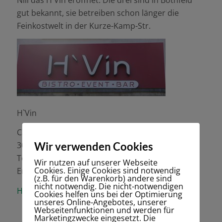
gut bekannt, sie betreiben schon länger die
Feinkostwelt in der Kurze-Kamp-Str.
H`Vin
Carl-Loges-Straße. 8
Wir verwenden Cookies
30659 Hannover
Tel. 0511 – 6045222
Wir nutzen auf unserer Webseite
Cookies. Einige Cookies sind notwendig
Email:
info@Hvin.de
(z.B. für den Warenkorb) andere sind
nicht notwendig. Die nicht-notwendigen
Hier
kommt Ihr direkt zur Homepage des H`Vin
Cookies helfen uns bei der Optimierung
unseres Online-Angebotes, unserer
Webseitenfunktionen und werden für
Marketingzwecke eingesetzt. Die