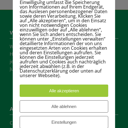
Einwilligung umfasst die Speicherung
von Informationen auf Ihrem Endgerät,
das Auslesen personenbezogener Daten
sowie deren Verarbeitung. Klicken Sie
auf „Alle akzeptieren“, um in den Einsatz
von nicht notwendigen Cookies
einzuwilligen oder auf „Alle ablehnen“,
Wer sind wir?
wenn Sie sich anders entscheiden. Sie
können unter „Einstellungen verwalten“
detaillierte Informationen der von uns
Wir sind einer der größten Tennisvereine
eingesetzten Arten von Cookies erhalten
und deren Einstellungen aufrufen. Sie
Hannovers mit vielen aktiven Mannschaften in
können die Einstellungen jederzeit
jeder Altersklasse für Damen, Herren und
aufrufen und Cookies auch nachträglich
jederzeit abwählen (z.B. in der
Jugendliche.
Datenschutzerklärung oder unten auf
unserer Webseite).
Alle akzeptieren
Alle ablehnen
Adresse
Einstellungen
Carl-Loges-Str.12