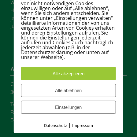
Wir sind einer der größten Tennisvereine
von nicht notwendigen Cookies
einzuwilligen oder auf „Alle ablehnen“,
Hannovers mit vielen aktiven Mannschaften in
wenn Sie sich anders entscheiden. Sie
können unter „Einstellungen verwalten“
jeder Altersklasse für Damen, Herren und
detaillierte Informationen der von uns
Jugendliche.
eingesetzten Arten von Cookies erhalten
und deren Einstellungen aufrufen. Sie
können die Einstellungen jederzeit
aufrufen und Cookies auch nachträglich
jederzeit abwählen (z.B. in der
Datenschutzerklärung oder unten auf
unserer Webseite).
Adresse
Alle akzeptieren
Carl-Loges-Str.12
Alle ablehnen
30657 Hannover
Tel.: + 49 511- 6046340
Einstellungen
Fax: + 49 511- 601048
E-Mail:
info@tvgw-hannover.de
|
Datenschutz
Impressum