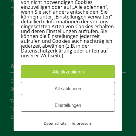
von nicht notwendigen Cookies
einzuwilligen oder auf „Alle ablehnen“,
Hannovers mit vielen aktiven Mannschaften in
wenn Sie sich anders entscheiden. Sie
jeder Altersklasse für Damen, Herren und
können unter „Einstellungen verwalten“
detaillierte Informationen der von uns
Jugendliche.
eingesetzten Arten von Cookies erhalten
und deren Einstellungen aufrufen. Sie
können die Einstellungen jederzeit
aufrufen und Cookies auch nachträglich
jederzeit abwählen (z.B. in der
Datenschutzerklärung oder unten auf
unserer Webseite).
Adresse
Alle akzeptieren
Carl-Loges-Str.12
30657 Hannover
Alle ablehnen
Tel.: + 49 511- 6046340
Einstellungen
Fax: + 49 511- 601048
E-Mail:
info@tvgw-hannover.de
|
Datenschutz
Impressum