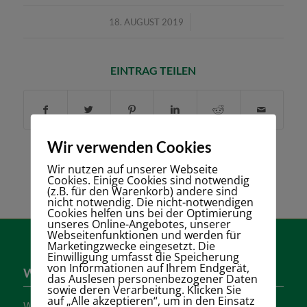
/
18. AUGUST 2019
EINTRAG TEILEN
Wir verwenden Cookies
Wir nutzen auf unserer Webseite
Cookies. Einige Cookies sind notwendig
(z.B. für den Warenkorb) andere sind
nicht notwendig. Die nicht-notwendigen
Cookies helfen uns bei der Optimierung
unseres Online-Angebotes, unserer
Webseitenfunktionen und werden für
Marketingzwecke eingesetzt. Die
Einwilligung umfasst die Speicherung
von Informationen auf Ihrem Endgerät,
Wer sind wir?
das Auslesen personenbezogener Daten
sowie deren Verarbeitung. Klicken Sie
auf „Alle akzeptieren“, um in den Einsatz
Wir sind einer der größten Tennisvereine