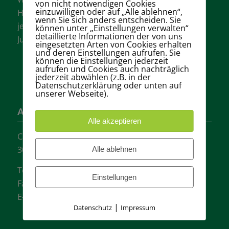
von nicht notwendigen Cookies
einzuwilligen oder auf „Alle ablehnen“,
Hannovers mit vielen aktiven Mannschaften in
wenn Sie sich anders entscheiden. Sie
jeder Altersklasse für Damen, Herren und
können unter „Einstellungen verwalten“
detaillierte Informationen der von uns
Jugendliche.
eingesetzten Arten von Cookies erhalten
und deren Einstellungen aufrufen. Sie
können die Einstellungen jederzeit
aufrufen und Cookies auch nachträglich
jederzeit abwählen (z.B. in der
Datenschutzerklärung oder unten auf
unserer Webseite).
Adresse
Alle akzeptieren
Carl-Loges-Str.12
30657 Hannover
Alle ablehnen
Tel.: + 49 511- 6046340
Einstellungen
Fax: + 49 511- 601048
E-Mail:
info@tvgw-hannover.de
|
Datenschutz
Impressum