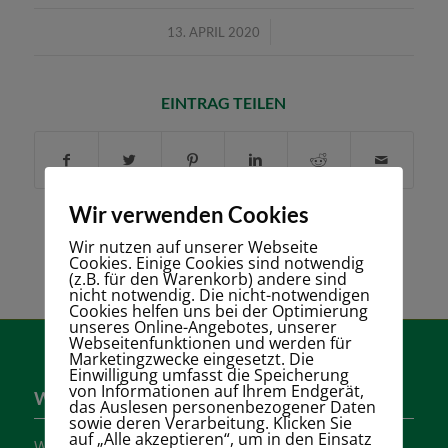
/
13. APRIL 2020
EINTRAG TEILEN
Wir verwenden Cookies
Wir nutzen auf unserer Webseite
Cookies. Einige Cookies sind notwendig
(z.B. für den Warenkorb) andere sind
nicht notwendig. Die nicht-notwendigen
Cookies helfen uns bei der Optimierung
unseres Online-Angebotes, unserer
Webseitenfunktionen und werden für
Marketingzwecke eingesetzt. Die
Einwilligung umfasst die Speicherung
von Informationen auf Ihrem Endgerät,
Wer sind wir?
das Auslesen personenbezogener Daten
sowie deren Verarbeitung. Klicken Sie
auf „Alle akzeptieren“, um in den Einsatz
Wir sind einer der größten Tennisvereine