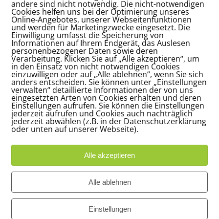
andere sind nicht notwendig. Die nicht-notwendigen
Cookies helfen uns bei der Optimierung unseres
/
2. MÄRZ 2021
Online-Angebotes, unserer Webseitenfunktionen
und werden für Marketingzwecke eingesetzt. Die
Einwilligung umfasst die Speicherung von
Informationen auf Ihrem Endgerät, das Auslesen
INTRAG TEILEN
personenbezogener Daten sowie deren
Verarbeitung. Klicken Sie auf „Alle akzeptieren“, um
in den Einsatz von nicht notwendigen Cookies
einzuwilligen oder auf „Alle ablehnen“, wenn Sie sich
anders entscheiden. Sie können unter „Einstellungen
verwalten“ detaillierte Informationen der von uns
eingesetzten Arten von Cookies erhalten und deren
Einstellungen aufrufen. Sie können die Einstellungen
jederzeit aufrufen und Cookies auch nachträglich
jederzeit abwählen (z.B. in der Datenschutzerklärung
oder unten auf unserer Webseite).
Alle akzeptieren
Adresse
Bü
Alle ablehnen
Carl-Loges-Str.12
Ap
n
30657 Hannover
16
Einstellungen