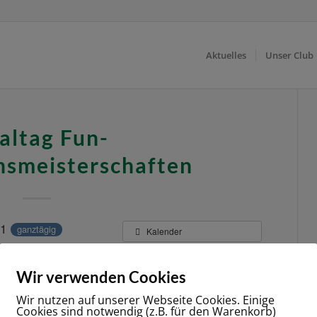
Aktuelles
Unser Club
altag Fun-
nsmeisterschaften
21
ganztägig
Kalender
Zum Kalender hinzufügen
Wir verwenden Cookies
er anderen Website repliziert.
Wir nutzen auf unserer Webseite Cookies. Einige
Cookies sind notwendig (z.B. für den Warenkorb)