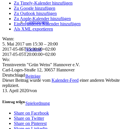
Zu Timely-Kalender hinzufügen
Zu Google hinzufügen
Zu Outlook hinzufügen
Zu Apple-Kalender hinzufügen
Gastronomie
Einem anderen Kalender hinzufügen
Als XML exportieren
Wann:
5. Mai 2017 um 15:30 – 20:00
2017-05-05T15:30:00+02:00
Vorstand
2017-05-05T20:00:00+02:00
Wo:
Tennisverein "Grün Weiss" Hannover e.V.
Carl-Loges-Straße 12, 30657 Hannover
Deutschland
Beiträge
Dieser Beitrag wurde vom
Kalender-Feed
einer anderen Website
repliziert.
13. April 2020
/
von
Eintrag teilen
Spielordnung
Share on Facebook
Share on Twitter
Share on Pinterest
Share on Linkedin