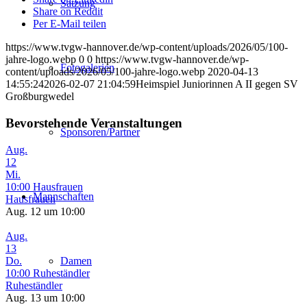
Satzung
Share on Reddit
Per E-Mail teilen
https://www.tvgw-hannover.de/wp-content/uploads/2026/05/100-
jahre-logo.webp
0
0
https://www.tvgw-hannover.de/wp-
Fotogalerien
content/uploads/2026/05/100-jahre-logo.webp
2020-04-13
14:55:24
2026-02-07 21:04:59
Heimspiel Juniorinnen A II gegen SV
Großburgwedel
Bevorstehende Veranstaltungen
Sponsoren/Partner
Aug.
12
Mi.
10:00
Hausfrauen
Mannschaften
Hausfrauen
Aug. 12 um 10:00
Aug.
13
Do.
Damen
10:00
Ruheständler
Ruheständler
Aug. 13 um 10:00