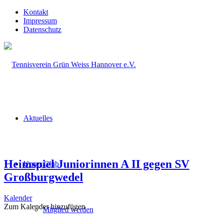
Kontakt
Impressum
Datenschutz
Aktuelles
Heimspiel Juniorinnen A II gegen SV
Unser Club
Großburgwedel
Kalender
Zum Kalender hinzufügen
Mitglied werden