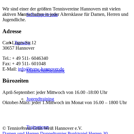
Wir sind einer der größten Tennisvereine Hannovers mit vielen
aktiven Mannschaften in jeder Altersklasse für Damen, Herren und
Schnuppertennis
Jugendliche.
Adresse
Training
Carl-Loges-Str.12
30657 Hannover
Tel.: + 49 511- 6046340
Fax: + 49 511- 601048
E-Mail:
info@tvgw-hannover.de
Mannschaftstraining
Bürozeiten
April-September: jeder Mittwoch von 16.00 -18:00 Uhr
Jugendtraining
Oktober-März: jeder 1.Mittwoch im Monat von 16.00 – 1800 Uhr
Trainerteam
© Tennisverein Grün Weiß Hannover e.V.
Damen und Herren Doppelturnier
Punktspiel Herren 30