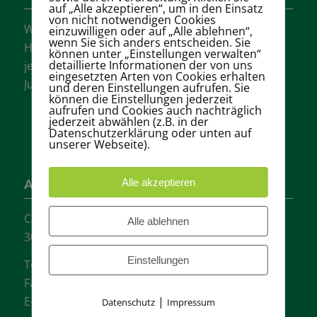
auf „Alle akzeptieren“, um in den Einsatz
von nicht notwendigen Cookies
Wir sind einer der größten Tennisvereine
einzuwilligen oder auf „Alle ablehnen“,
wenn Sie sich anders entscheiden. Sie
Hannovers mit vielen aktiven Mannschaften in
können unter „Einstellungen verwalten“
detaillierte Informationen der von uns
jeder Altersklasse für Damen, Herren und
eingesetzten Arten von Cookies erhalten
Jugendliche.
und deren Einstellungen aufrufen. Sie
können die Einstellungen jederzeit
aufrufen und Cookies auch nachträglich
jederzeit abwählen (z.B. in der
Datenschutzerklärung oder unten auf
unserer Webseite).
Alle akzeptieren
Adresse
Carl-Loges-Str.12
Alle ablehnen
30657 Hannover
Einstellungen
Tel.: + 49 511- 6046340
Fax: + 49 511- 601048
|
E-Mail:
info@tvgw-hannover.de
Datenschutz
Impressum