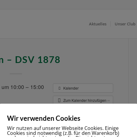
Aktuelles
Unser Club
n – DSV 1878
 um 10:00 – 15:00
Kalender
Zum Kalender hinzufügen
er anderen Website repliziert.
Wir verwenden Cookies
Wir nutzen auf unserer Webseite Cookies. Einige
Cookies sind notwendig (z.B. für den Warenkorb)
/
1. AUGUST 2019