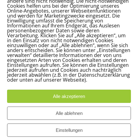
andere sind nicht notwendig. Die nicht-notwendigen
Cookies helfen uns bei der Optimierung unseres
Online-Angebotes, unserer Webseitenfunktionen
und werden für Marketingzwecke eingesetzt. Die
INTRAG TEILEN
Einwilligung umfasst die Speicherung von
Informationen auf Ihrem Endgerät, das Auslesen
personenbezogener Daten sowie deren
Verarbeitung. Klicken Sie auf „Alle akzeptieren“, um
in den Einsatz von nicht notwendigen Cookies
einzuwilligen oder auf „Alle ablehnen“, wenn Sie sich
anders entscheiden. Sie können unter „Einstellungen
verwalten“ detaillierte Informationen der von uns
eingesetzten Arten von Cookies erhalten und deren
Einstellungen aufrufen. Sie können die Einstellungen
jederzeit aufrufen und Cookies auch nachträglich
jederzeit abwählen (z.B. in der Datenschutzerklärung
oder unten auf unserer Webseite).
Alle akzeptieren
Adresse
Bü
Alle ablehnen
Carl-Loges-Str.12
Ap
n
30657 Hannover
16
Einstellungen