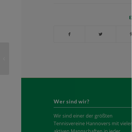
E
Herren 70 – TC Uelzen
Wer sind wir?
Wir sind einer der größten
Tennisvereine Hannovers mit viele
aktiven Mannschaften in jeder