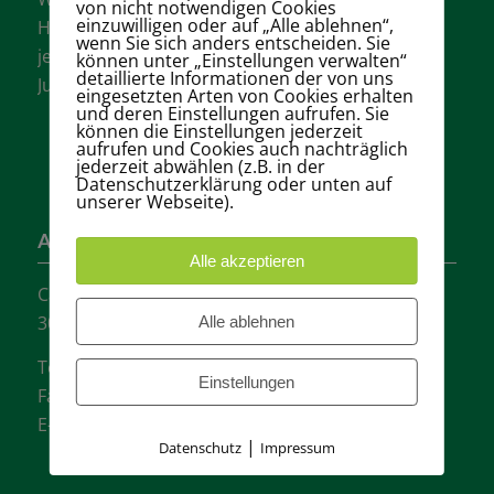
von nicht notwendigen Cookies
einzuwilligen oder auf „Alle ablehnen“,
Hannovers mit vielen aktiven Mannschaften in
wenn Sie sich anders entscheiden. Sie
jeder Altersklasse für Damen, Herren und
können unter „Einstellungen verwalten“
detaillierte Informationen der von uns
Jugendliche.
eingesetzten Arten von Cookies erhalten
und deren Einstellungen aufrufen. Sie
können die Einstellungen jederzeit
aufrufen und Cookies auch nachträglich
jederzeit abwählen (z.B. in der
Datenschutzerklärung oder unten auf
unserer Webseite).
Adresse
Alle akzeptieren
Carl-Loges-Str.12
30657 Hannover
Alle ablehnen
Tel.: + 49 511- 6046340
Einstellungen
Fax: + 49 511- 601048
E-Mail:
info@tvgw-hannover.de
|
Datenschutz
Impressum