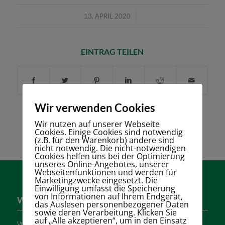
/
13. APRIL 2020
EINTRAG TEILEN
Wir verwenden Cookies
Wir nutzen auf unserer Webseite
Cookies. Einige Cookies sind notwendig
(z.B. für den Warenkorb) andere sind
nicht notwendig. Die nicht-notwendigen
Cookies helfen uns bei der Optimierung
unseres Online-Angebotes, unserer
Webseitenfunktionen und werden für
Marketingzwecke eingesetzt. Die
Einwilligung umfasst die Speicherung
von Informationen auf Ihrem Endgerät,
Wer sind wir?
das Auslesen personenbezogener Daten
sowie deren Verarbeitung. Klicken Sie
auf „Alle akzeptieren“, um in den Einsatz
Wir sind einer der größten Tennisvereine