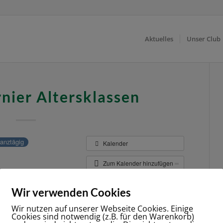
Aktuelles
Unser Club
nier Altersklassen
anztägig
Kalender
Zum Kalender hinzufügen
er anderen Website repliziert.
Wir verwenden Cookies
Wir nutzen auf unserer Webseite Cookies. Einige
Cookies sind notwendig (z.B. für den Warenkorb)
/
13. APRIL 2020