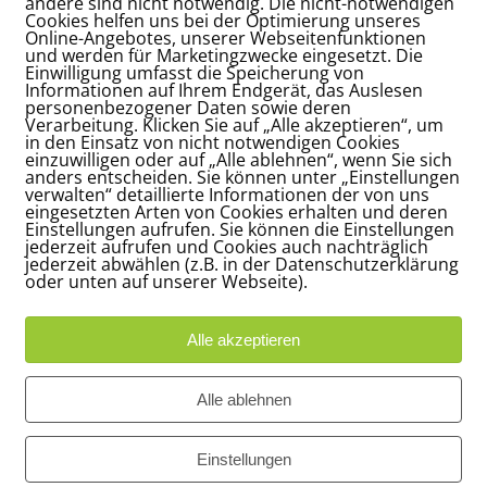
andere sind nicht notwendig. Die nicht-notwendigen
Cookies helfen uns bei der Optimierung unseres
Online-Angebotes, unserer Webseitenfunktionen
und werden für Marketingzwecke eingesetzt. Die
INTRAG TEILEN
Einwilligung umfasst die Speicherung von
Informationen auf Ihrem Endgerät, das Auslesen
personenbezogener Daten sowie deren
Verarbeitung. Klicken Sie auf „Alle akzeptieren“, um
in den Einsatz von nicht notwendigen Cookies
einzuwilligen oder auf „Alle ablehnen“, wenn Sie sich
anders entscheiden. Sie können unter „Einstellungen
verwalten“ detaillierte Informationen der von uns
eingesetzten Arten von Cookies erhalten und deren
Einstellungen aufrufen. Sie können die Einstellungen
jederzeit aufrufen und Cookies auch nachträglich
jederzeit abwählen (z.B. in der Datenschutzerklärung
oder unten auf unserer Webseite).
Alle akzeptieren
Adresse
Bü
Alle ablehnen
Carl-Loges-Str.12
Ap
n
30657 Hannover
16
Einstellungen