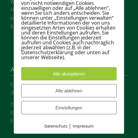
Wir sind einer der größten Tennisvereine
von nicht notwendigen Cookies
einzuwilligen oder auf „Alle ablehnen“,
Hannovers mit vielen aktiven Mannschaften in
wenn Sie sich anders entscheiden. Sie
können unter „Einstellungen verwalten“
jeder Altersklasse für Damen, Herren und
detaillierte Informationen der von uns
Jugendliche.
eingesetzten Arten von Cookies erhalten
und deren Einstellungen aufrufen. Sie
können die Einstellungen jederzeit
aufrufen und Cookies auch nachträglich
jederzeit abwählen (z.B. in der
Datenschutzerklärung oder unten auf
unserer Webseite).
Adresse
Alle akzeptieren
Carl-Loges-Str.12
Alle ablehnen
30657 Hannover
Tel.: + 49 511- 6046340
Einstellungen
Fax: + 49 511- 601048
E-Mail:
info@tvgw-hannover.de
|
Datenschutz
Impressum