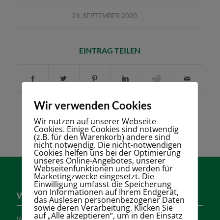
/
21. SEPTEMBER 2020
EINTRAG TEILEN
Wir verwenden Cookies
Wir nutzen auf unserer Webseite
Cookies. Einige Cookies sind notwendig
(z.B. für den Warenkorb) andere sind
nicht notwendig. Die nicht-notwendigen
Cookies helfen uns bei der Optimierung
unseres Online-Angebotes, unserer
Webseitenfunktionen und werden für
Marketingzwecke eingesetzt. Die
Einwilligung umfasst die Speicherung
von Informationen auf Ihrem Endgerät,
Wer sind wir?
das Auslesen personenbezogener Daten
sowie deren Verarbeitung. Klicken Sie
auf „Alle akzeptieren“, um in den Einsatz
Wir sind einer der größten Tennisvereine