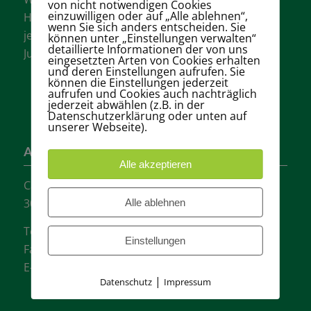
von nicht notwendigen Cookies
einzuwilligen oder auf „Alle ablehnen“,
Hannovers mit vielen aktiven Mannschaften in
wenn Sie sich anders entscheiden. Sie
jeder Altersklasse für Damen, Herren und
können unter „Einstellungen verwalten“
detaillierte Informationen der von uns
Jugendliche.
eingesetzten Arten von Cookies erhalten
und deren Einstellungen aufrufen. Sie
können die Einstellungen jederzeit
aufrufen und Cookies auch nachträglich
jederzeit abwählen (z.B. in der
Datenschutzerklärung oder unten auf
unserer Webseite).
Adresse
Alle akzeptieren
Carl-Loges-Str.12
30657 Hannover
Alle ablehnen
Tel.: + 49 511- 6046340
Einstellungen
Fax: + 49 511- 601048
E-Mail:
info@tvgw-hannover.de
|
Datenschutz
Impressum