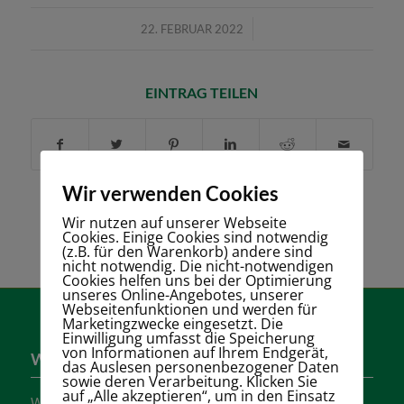
/
22. FEBRUAR 2022
EINTRAG TEILEN
Wir verwenden Cookies
Wir nutzen auf unserer Webseite
Cookies. Einige Cookies sind notwendig
(z.B. für den Warenkorb) andere sind
nicht notwendig. Die nicht-notwendigen
Cookies helfen uns bei der Optimierung
unseres Online-Angebotes, unserer
Webseitenfunktionen und werden für
Marketingzwecke eingesetzt. Die
Einwilligung umfasst die Speicherung
von Informationen auf Ihrem Endgerät,
Wer sind wir?
das Auslesen personenbezogener Daten
sowie deren Verarbeitung. Klicken Sie
auf „Alle akzeptieren“, um in den Einsatz
Wir sind einer der größten Tennisvereine