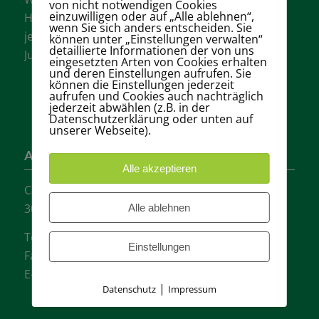
von nicht notwendigen Cookies
einzuwilligen oder auf „Alle ablehnen“,
Hannovers mit vielen aktiven Mannschaften in
wenn Sie sich anders entscheiden. Sie
jeder Altersklasse für Damen, Herren und
können unter „Einstellungen verwalten“
detaillierte Informationen der von uns
Jugendliche.
eingesetzten Arten von Cookies erhalten
und deren Einstellungen aufrufen. Sie
können die Einstellungen jederzeit
aufrufen und Cookies auch nachträglich
jederzeit abwählen (z.B. in der
Datenschutzerklärung oder unten auf
unserer Webseite).
Adresse
Alle akzeptieren
Carl-Loges-Str.12
30657 Hannover
Alle ablehnen
Tel.: + 49 511- 6046340
Einstellungen
Fax: + 49 511- 601048
E-Mail:
info@tvgw-hannover.de
|
Datenschutz
Impressum