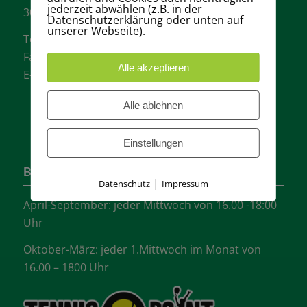
jederzeit abwählen (z.B. in der
30657 Hannover
Datenschutzerklärung oder unten auf
unserer Webseite).
Tel.: + 49 511- 6046340
Fax: + 49 511- 601048
Alle akzeptieren
E-Mail:
info@tvgw-hannover.de
Alle ablehnen
Einstellungen
Bürozeiten
|
Datenschutz
Impressum
April-September: jeder Mittwoch von 16.00 -18:00
Uhr
Oktober-März: jeder 1.Mittwoch im Monat von
16.00 – 1800 Uhr