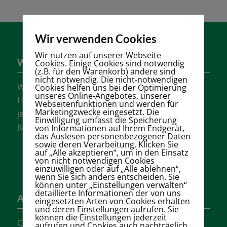
Wir verwenden Cookies
Wir nutzen auf unserer Webseite
Wer sind wir?
Cookies. Einige Cookies sind notwendig
(z.B. für den Warenkorb) andere sind
nicht notwendig. Die nicht-notwendigen
Wir sind einer der größten Tennisvereine
Cookies helfen uns bei der Optimierung
unseres Online-Angebotes, unserer
Hannovers mit vielen aktiven Mannschaften in
Webseitenfunktionen und werden für
Marketingzwecke eingesetzt. Die
jeder Altersklasse für Damen, Herren und
Einwilligung umfasst die Speicherung
Jugendliche.
von Informationen auf Ihrem Endgerät,
das Auslesen personenbezogener Daten
sowie deren Verarbeitung. Klicken Sie
auf „Alle akzeptieren“, um in den Einsatz
von nicht notwendigen Cookies
einzuwilligen oder auf „Alle ablehnen“,
wenn Sie sich anders entscheiden. Sie
können unter „Einstellungen verwalten“
detaillierte Informationen der von uns
Adresse
eingesetzten Arten von Cookies erhalten
und deren Einstellungen aufrufen. Sie
können die Einstellungen jederzeit
Carl-Loges-Str.12
aufrufen und Cookies auch nachträglich