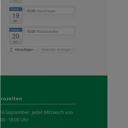
Fr.
AUG.
10:00
Hausfrauen
19
Mi.
AUG.
10:00
Ruheständler
20
Do.
Hinzufügen
Kalender anzeigen
rozeiten
ril-September: jeder Mittwoch von
.00 -18:00 Uhr