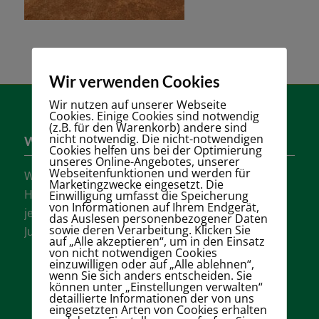
Wir verwenden Cookies
Wir nutzen auf unserer Webseite
Cookies. Einige Cookies sind notwendig
(z.B. für den Warenkorb) andere sind
nicht notwendig. Die nicht-notwendigen
Wer sind wir?
Cookies helfen uns bei der Optimierung
unseres Online-Angebotes, unserer
Webseitenfunktionen und werden für
Wir sind einer der größten Tennisvereine
Marketingzwecke eingesetzt. Die
Hannovers mit vielen aktiven Mannschaften in
Einwilligung umfasst die Speicherung
von Informationen auf Ihrem Endgerät,
jeder Altersklasse für Damen, Herren und
das Auslesen personenbezogener Daten
sowie deren Verarbeitung. Klicken Sie
Jugendliche.
auf „Alle akzeptieren“, um in den Einsatz
von nicht notwendigen Cookies
einzuwilligen oder auf „Alle ablehnen“,
wenn Sie sich anders entscheiden. Sie
können unter „Einstellungen verwalten“
detaillierte Informationen der von uns
eingesetzten Arten von Cookies erhalten