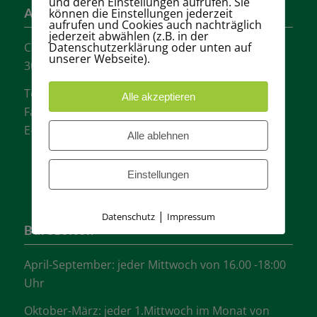
und deren Einstellungen aufrufen. Sie
können die Einstellungen jederzeit
Adresse
aufrufen und Cookies auch nachträglich
jederzeit abwählen (z.B. in der
Datenschutzerklärung oder unten auf
Carl-Loges-Str.12
unserer Webseite).
30657 Hannover
Tel.: + 49 511- 6046340
Alle akzeptieren
Fax: + 49 511- 601048
E-Mail:
info@tvgw-hannover.de
Alle ablehnen
Einstellungen
|
Datenschutz
Impressum
Bürozeiten
April-September: jeder Mittwoch von 16.00 -18:00
Uhr
Oktober-März: jeder 1.Mittwoch im Monat von