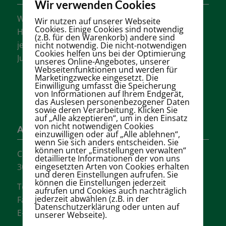
Wir verwenden Cookies
Wir sind einer der größten Tennisvereine
Wir nutzen auf unserer Webseite
Cookies. Einige Cookies sind notwendig
Hannovers mit vielen aktiven Mannschaften in
(z.B. für den Warenkorb) andere sind
jeder Altersklasse für Damen, Herren und
nicht notwendig. Die nicht-notwendigen
Cookies helfen uns bei der Optimierung
Jugendliche.
unseres Online-Angebotes, unserer
Webseitenfunktionen und werden für
Marketingzwecke eingesetzt. Die
Einwilligung umfasst die Speicherung
von Informationen auf Ihrem Endgerät,
das Auslesen personenbezogener Daten
sowie deren Verarbeitung. Klicken Sie
auf „Alle akzeptieren“, um in den Einsatz
von nicht notwendigen Cookies
Adresse
einzuwilligen oder auf „Alle ablehnen“,
wenn Sie sich anders entscheiden. Sie
können unter „Einstellungen verwalten“
Carl-Loges-Str.12
detaillierte Informationen der von uns
eingesetzten Arten von Cookies erhalten
30657 Hannover
und deren Einstellungen aufrufen. Sie
können die Einstellungen jederzeit
Tel.: + 49 511- 6046340
aufrufen und Cookies auch nachträglich
jederzeit abwählen (z.B. in der
Fax: + 49 511- 601048
Datenschutzerklärung oder unten auf
E-Mail:
info@tvgw-hannover.de
unserer Webseite).