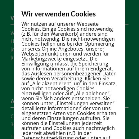
Wir verwenden Cookies
Wer sind wir?
Wir nutzen auf unserer Webseite
Cookies. Einige Cookies sind notwendig
Wir sind einer der größten Tennisvereine
(z.B. für den Warenkorb) andere sind
nicht notwendig. Die nicht-notwendigen
Hannovers mit vielen aktiven Mannschaften in
Cookies helfen uns bei der Optimierung
unseres Online-Angebotes, unserer
jeder Altersklasse für Damen, Herren und
Webseitenfunktionen und werden für
Jugendliche.
Marketingzwecke eingesetzt. Die
Einwilligung umfasst die Speicherung
von Informationen auf Ihrem Endgerät,
das Auslesen personenbezogener Daten
sowie deren Verarbeitung. Klicken Sie
auf „Alle akzeptieren“, um in den Einsatz
von nicht notwendigen Cookies
einzuwilligen oder auf „Alle ablehnen“,
wenn Sie sich anders entscheiden. Sie
Adresse
können unter „Einstellungen verwalten“
detaillierte Informationen der von uns
eingesetzten Arten von Cookies erhalten
Carl-Loges-Str.12
und deren Einstellungen aufrufen. Sie
können die Einstellungen jederzeit
30657 Hannover
aufrufen und Cookies auch nachträglich
jederzeit abwählen (z.B. in der
Tel.: + 49 511- 6046340
Datenschutzerklärung oder unten auf