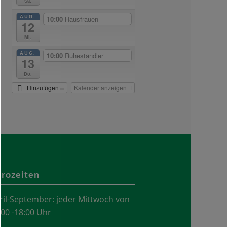
Sa.
AUG.
10:00
Hausfrauen
12
Mi.
AUG.
10:00
Ruheständler
13
Do.
Hinzufügen
Kalender anzeigen
rozeiten
ril-September: jeder Mittwoch von
.00 -18:00 Uhr