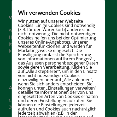
Wir verwenden Cookies
Wer sind wir?
Wir nutzen auf unserer Webseite
Cookies. Einige Cookies sind notwendig
(z.B. für den Warenkorb) andere sind
Wir sind einer der größten Tennisvereine
nicht notwendig. Die nicht-notwendigen
Hannovers mit vielen aktiven Mannschaften in
Cookies helfen uns bei der Optimierung
unseres Online-Angebotes, unserer
jeder Altersklasse für Damen, Herren und
Webseitenfunktionen und werden für
Marketingzwecke eingesetzt. Die
Jugendliche.
Einwilligung umfasst die Speicherung
von Informationen auf Ihrem Endgerät,
das Auslesen personenbezogener Daten
sowie deren Verarbeitung. Klicken Sie
auf „Alle akzeptieren“, um in den Einsatz
von nicht notwendigen Cookies
einzuwilligen oder auf „Alle ablehnen“,
wenn Sie sich anders entscheiden. Sie
Adresse
können unter „Einstellungen verwalten“
detaillierte Informationen der von uns
eingesetzten Arten von Cookies erhalten
Carl-Loges-Str.12
und deren Einstellungen aufrufen. Sie
können die Einstellungen jederzeit
30657 Hannover
aufrufen und Cookies auch nachträglich
jederzeit abwählen (z.B. in der