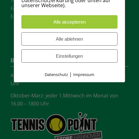
Datenschutzerklärung oder unten auf
Tel.: + 49 511- 6046340
unserer Webseite).
Fax: + 49 511- 601048
E-Mail:
info@tvgw-hannover.de
Alle akzeptieren
Alle ablehnen
Einstellungen
Bürozeiten
|
Datenschutz
Impressum
April-September: jeder Mittwoch von 16.00 -18:00
Uhr
Oktober-März: jeder 1.Mittwoch im Monat von
16.00 – 1800 Uhr