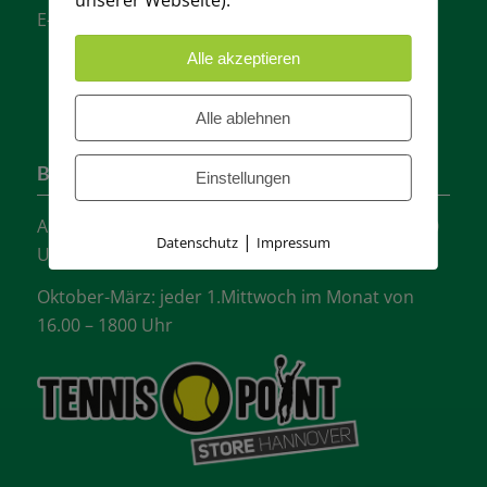
E-Mail:
info@tvgw-hannover.de
Alle akzeptieren
Alle ablehnen
Bürozeiten
Einstellungen
April-September: jeder Mittwoch von 16.00 -18:00
|
Datenschutz
Impressum
Uhr
Oktober-März: jeder 1.Mittwoch im Monat von
16.00 – 1800 Uhr