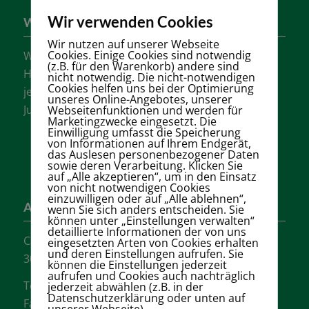
Wir verwenden Cookies
Wer sind wir?
Wir nutzen auf unserer Webseite
Cookies. Einige Cookies sind notwendig
Wir sind einer der größten Tennisvereine
(z.B. für den Warenkorb) andere sind
Hannovers mit vielen aktiven Mannschaften in
nicht notwendig. Die nicht-notwendigen
Cookies helfen uns bei der Optimierung
jeder Altersklasse für Damen, Herren und
unseres Online-Angebotes, unserer
Jugendliche.
Webseitenfunktionen und werden für
Marketingzwecke eingesetzt. Die
Einwilligung umfasst die Speicherung
von Informationen auf Ihrem Endgerät,
das Auslesen personenbezogener Daten
sowie deren Verarbeitung. Klicken Sie
auf „Alle akzeptieren“, um in den Einsatz
von nicht notwendigen Cookies
einzuwilligen oder auf „Alle ablehnen“,
Adresse
wenn Sie sich anders entscheiden. Sie
können unter „Einstellungen verwalten“
detaillierte Informationen der von uns
Carl-Loges-Str.12
eingesetzten Arten von Cookies erhalten
und deren Einstellungen aufrufen. Sie
30657 Hannover
können die Einstellungen jederzeit
aufrufen und Cookies auch nachträglich
Tel.: + 49 511- 6046340
jederzeit abwählen (z.B. in der
Datenschutzerklärung oder unten auf
Fax: + 49 511- 601048
unserer Webseite).