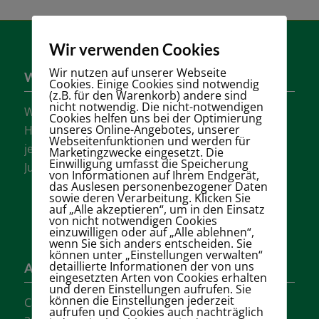
Wir verwenden Cookies
Wir nutzen auf unserer Webseite
Wer sind wir?
Cookies. Einige Cookies sind notwendig
(z.B. für den Warenkorb) andere sind
nicht notwendig. Die nicht-notwendigen
Wir sind einer der größten Tennisvereine
Cookies helfen uns bei der Optimierung
unseres Online-Angebotes, unserer
Hannovers mit vielen aktiven Mannschaften in
Webseitenfunktionen und werden für
jeder Altersklasse für Damen, Herren und
Marketingzwecke eingesetzt. Die
Einwilligung umfasst die Speicherung
Jugendliche.
von Informationen auf Ihrem Endgerät,
das Auslesen personenbezogener Daten
sowie deren Verarbeitung. Klicken Sie
auf „Alle akzeptieren“, um in den Einsatz
von nicht notwendigen Cookies
einzuwilligen oder auf „Alle ablehnen“,
wenn Sie sich anders entscheiden. Sie
können unter „Einstellungen verwalten“
detaillierte Informationen der von uns
Adresse
eingesetzten Arten von Cookies erhalten
und deren Einstellungen aufrufen. Sie
können die Einstellungen jederzeit
Carl-Loges-Str.12
aufrufen und Cookies auch nachträglich