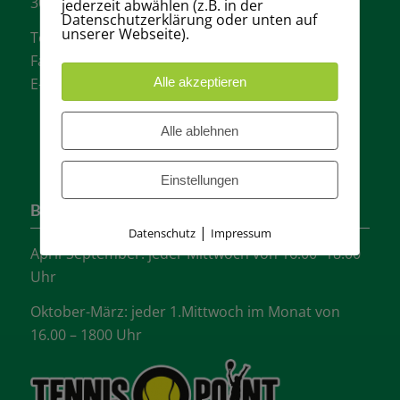
30657 Hannover
jederzeit abwählen (z.B. in der
Datenschutzerklärung oder unten auf
unserer Webseite).
Tel.: + 49 511- 6046340
Fax: + 49 511- 601048
Alle akzeptieren
E-Mail:
info@tvgw-hannover.de
Alle ablehnen
Einstellungen
Bürozeiten
|
Datenschutz
Impressum
April-September: jeder Mittwoch von 16.00 -18:00
Uhr
Oktober-März: jeder 1.Mittwoch im Monat von
16.00 – 1800 Uhr