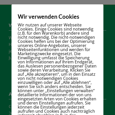
Wir verwenden Cookies
Wir nutzen auf unserer Webseite
Wer sind wir?
Cookies. Einige Cookies sind notwendig
(z.B. für den Warenkorb) andere sind
nicht notwendig. Die nicht-notwendigen
Wir sind einer der größten Tennisvereine
Cookies helfen uns bei der Optimierung
Hannovers mit vielen aktiven Mannschaften in
unseres Online-Angebotes, unserer
Webseitenfunktionen und werden für
jeder Altersklasse für Damen, Herren und
Marketingzwecke eingesetzt. Die
Einwilligung umfasst die Speicherung
Jugendliche.
von Informationen auf Ihrem Endgerät,
das Auslesen personenbezogener Daten
sowie deren Verarbeitung. Klicken Sie
auf „Alle akzeptieren“, um in den Einsatz
von nicht notwendigen Cookies
einzuwilligen oder auf „Alle ablehnen“,
wenn Sie sich anders entscheiden. Sie
können unter „Einstellungen verwalten“
Adresse
detaillierte Informationen der von uns
eingesetzten Arten von Cookies erhalten
und deren Einstellungen aufrufen. Sie
Carl-Loges-Str.12
können die Einstellungen jederzeit
aufrufen und Cookies auch nachträglich
30657 Hannover