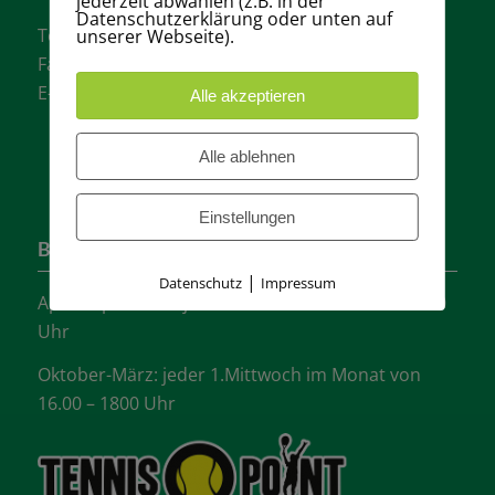
jederzeit abwählen (z.B. in der
Datenschutzerklärung oder unten auf
Tel.: + 49 511- 6046340
unserer Webseite).
Fax: + 49 511- 601048
E-Mail:
info@tvgw-hannover.de
Alle akzeptieren
Alle ablehnen
Einstellungen
Bürozeiten
|
Datenschutz
Impressum
April-September: jeder Mittwoch von 16.00 -18:00
Uhr
Oktober-März: jeder 1.Mittwoch im Monat von
16.00 – 1800 Uhr