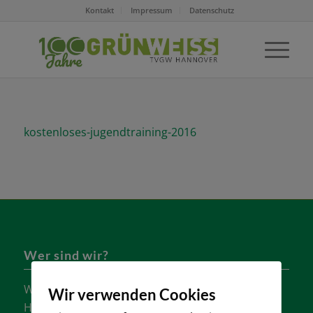
Kontakt
Impressum
Datenschutz
kostenloses-jugendtraining-2016
Wer sind wir?
Wir sind einer der größten Tennisvereine
Wir verwenden Cookies
Hannovers mit vielen aktiven Mannschaften in