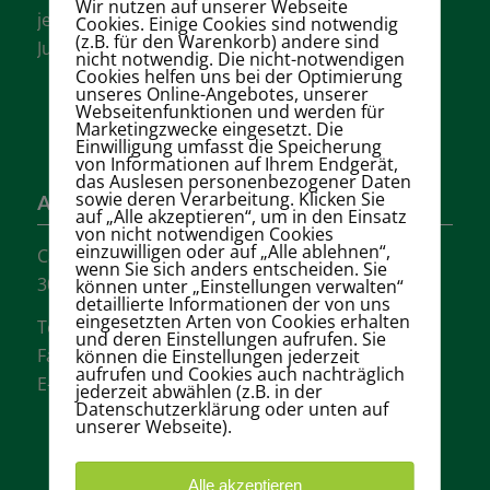
Wir nutzen auf unserer Webseite
jeder Altersklasse für Damen, Herren und
Cookies. Einige Cookies sind notwendig
(z.B. für den Warenkorb) andere sind
Jugendliche.
nicht notwendig. Die nicht-notwendigen
Cookies helfen uns bei der Optimierung
unseres Online-Angebotes, unserer
Webseitenfunktionen und werden für
Marketingzwecke eingesetzt. Die
Einwilligung umfasst die Speicherung
von Informationen auf Ihrem Endgerät,
das Auslesen personenbezogener Daten
sowie deren Verarbeitung. Klicken Sie
Adresse
auf „Alle akzeptieren“, um in den Einsatz
von nicht notwendigen Cookies
einzuwilligen oder auf „Alle ablehnen“,
Carl-Loges-Str.12
wenn Sie sich anders entscheiden. Sie
30657 Hannover
können unter „Einstellungen verwalten“
detaillierte Informationen der von uns
eingesetzten Arten von Cookies erhalten
Tel.: + 49 511- 6046340
und deren Einstellungen aufrufen. Sie
Fax: + 49 511- 601048
können die Einstellungen jederzeit
aufrufen und Cookies auch nachträglich
E-Mail:
info@tvgw-hannover.de
jederzeit abwählen (z.B. in der
Datenschutzerklärung oder unten auf
unserer Webseite).
Alle akzeptieren