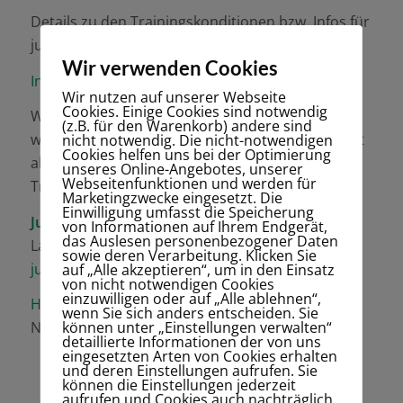
Details zu den Trainingskonditionen bzw. Infos für
jugendliche Neumitglieder findet ihr:
Wir verwenden Cookies
Info_Neumitglieder_Jugendliche_2026
Wir nutzen auf unserer Webseite
Cookies. Einige Cookies sind notwendig
Wenn Ihr Lust habt mit Tennis anzufangen,
(z.B. für den Warenkorb) andere sind
wendet Euch an unseren Jugendwart. Er sammelt
nicht notwendig. Die nicht-notwendigen
Cookies helfen uns bei der Optimierung
alle Anfragen und stellt für Euch passende
unseres Online-Angebotes, unserer
Webseitenfunktionen und werden für
Trainingsgruppen zusammen.
Marketingzwecke eingesetzt. Die
Einwilligung umfasst die Speicherung
Jugendwart:
von Informationen auf Ihrem Endgerät,
das Auslesen personenbezogener Daten
Lars Christlieb
sowie deren Verarbeitung. Klicken Sie
jugendwart@tvgw-hannover.de
auf „Alle akzeptieren“, um in den Einsatz
von nicht notwendigen Cookies
einzuwilligen oder auf „Alle ablehnen“,
Hier
geht es zum Online-Mitgliedsantrag für
wenn Sie sich anders entscheiden. Sie
können unter „Einstellungen verwalten“
Neumitglieder.
detaillierte Informationen der von uns
eingesetzten Arten von Cookies erhalten
und deren Einstellungen aufrufen. Sie
können die Einstellungen jederzeit
aufrufen und Cookies auch nachträglich