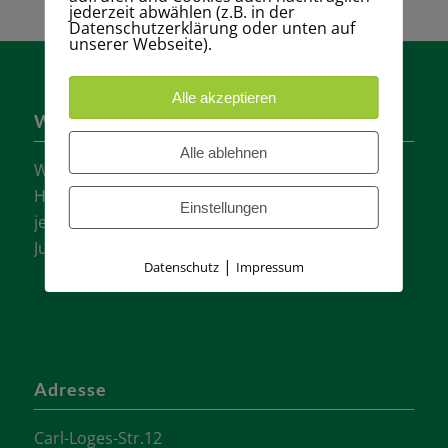
jederzeit abwählen (z.B. in der
Datenschutzerklärung oder unten auf
unserer Webseite).
Alle akzeptieren
Wer sind wir?
Alle ablehnen
Wir sind einer der größten Tennisvereine
Hannovers mit vielen aktiven Mannschaften in
Einstellungen
jeder Altersklasse für Damen, Herren und
Jugendliche.
|
Datenschutz
Impressum
Adresse
Carl-Loges-Str.12