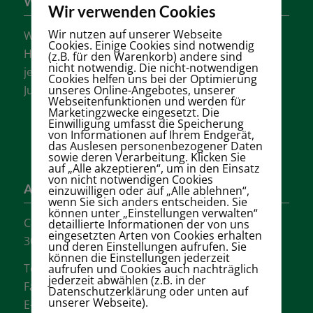
Wer sind wir?
Wir verwenden Cookies
Wir nutzen auf unserer Webseite
Wir sind einer der größten Tennisvereine
Cookies. Einige Cookies sind notwendig
Hannovers mit vielen aktiven Mannschaften in
(z.B. für den Warenkorb) andere sind
nicht notwendig. Die nicht-notwendigen
jeder Altersklasse für Damen, Herren und
Cookies helfen uns bei der Optimierung
unseres Online-Angebotes, unserer
Jugendliche.
Webseitenfunktionen und werden für
Marketingzwecke eingesetzt. Die
Einwilligung umfasst die Speicherung
von Informationen auf Ihrem Endgerät,
das Auslesen personenbezogener Daten
sowie deren Verarbeitung. Klicken Sie
auf „Alle akzeptieren“, um in den Einsatz
von nicht notwendigen Cookies
Adresse
einzuwilligen oder auf „Alle ablehnen“,
wenn Sie sich anders entscheiden. Sie
können unter „Einstellungen verwalten“
Carl-Loges-Str.12
detaillierte Informationen der von uns
eingesetzten Arten von Cookies erhalten
30657 Hannover
und deren Einstellungen aufrufen. Sie
können die Einstellungen jederzeit
Tel.: + 49 511- 6046340
aufrufen und Cookies auch nachträglich
jederzeit abwählen (z.B. in der
Fax: + 49 511- 601048
Datenschutzerklärung oder unten auf
unserer Webseite).
E-Mail:
info@tvgw-hannover.de