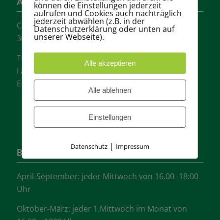
Adresse
können die Einstellungen jederzeit
aufrufen und Cookies auch nachträglich
jederzeit abwählen (z.B. in der
Carl-Loges-Str.12
Datenschutzerklärung oder unten auf
unserer Webseite).
30657 Hannover
Tel.: + 49 511- 6046340
Alle akzeptieren
Fax: + 49 511- 601048
E-Mail:
info@tvgw-hannover.de
Alle ablehnen
Einstellungen
|
Datenschutz
Impressum
Bürozeiten
April-September: jeder Mittwoch von 16.00 -18:00
Uhr
Oktober-März: jeder 1.Mittwoch im Monat von