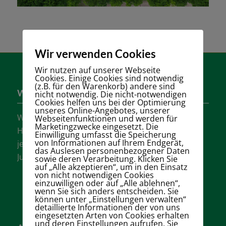
Wir verwenden Cookies
Wir nutzen auf unserer Webseite
Cookies. Einige Cookies sind notwendig
(z.B. für den Warenkorb) andere sind
Wer sind wir?
nicht notwendig. Die nicht-notwendigen
Cookies helfen uns bei der Optimierung
unseres Online-Angebotes, unserer
Wir sind einer der größten Tennisvereine
Webseitenfunktionen und werden für
Marketingzwecke eingesetzt. Die
Hannovers mit vielen aktiven Mannschaften in
Einwilligung umfasst die Speicherung
von Informationen auf Ihrem Endgerät,
jeder Altersklasse für Damen, Herren und
das Auslesen personenbezogener Daten
Jugendliche.
sowie deren Verarbeitung. Klicken Sie
auf „Alle akzeptieren“, um in den Einsatz
von nicht notwendigen Cookies
einzuwilligen oder auf „Alle ablehnen“,
wenn Sie sich anders entscheiden. Sie
können unter „Einstellungen verwalten“
detaillierte Informationen der von uns
eingesetzten Arten von Cookies erhalten
und deren Einstellungen aufrufen. Sie