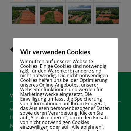
zurück
Wir verwenden Cookies
Wir nutzen auf unserer Webseite
Cookies. Einige Cookies sind notwendig
(z.B. für den Warenkorb) andere sind
nicht notwendig. Die nicht-notwendigen
Cookies helfen uns bei der Optimierung
unseres Online-Angebotes, unserer
Webseitenfunktionen und werden für
Marketingzwecke eingesetzt. Die
Wer sind wir?
Einwilligung umfasst die Speicherung
von Informationen auf Ihrem Endgerät,
das Auslesen personenbezogener Daten
Wir sind einer der größten Tennisvereine
sowie deren Verarbeitung. Klicken Sie
Hannovers mit vielen aktiven Mannschaften in
auf „Alle akzeptieren“, um in den Einsatz
von nicht notwendigen Cookies
jeder Altersklasse für Damen, Herren und
einzuwilligen oder auf „Alle ablehnen“,