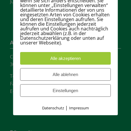
wenn Sie sich anders entscheiden. Sie
Jugendliche.
können unter „Einstellungen verwalten“
detaillierte Informationen der von uns
eingesetzten Arten von Cookies erhalten
und deren Einstellungen aufrufen. Sie
können die Einstellungen jederzeit
aufrufen und Cookies auch nachträglich
jederzeit abwählen (z.B. in der
Datenschutzerklärung oder unten auf
unserer Webseite).
Adresse
Carl-Loges-Str.12
Alle akzeptieren
30657 Hannover
Alle ablehnen
Tel.: + 49 511- 6046340
Fax: + 49 511- 601048
E-Mail:
info@tvgw-hannover.de
Einstellungen
|
Datenschutz
Impressum