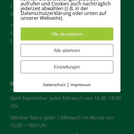
aufrufen und Cookies auch nachträglich
Carl-Loges-Str.12
jederzeit abwählen (z.B. in der
Datenschutzerklärung oder unten auf
30657 Hannover
unserer Webseite).
Tel.: + 49 511- 6046340
Fax: + 49 511- 601048
Alle akzeptieren
E-Mail:
info@tvgw-hannover.de
Alle ablehnen
Einstellungen
Bürozeiten
|
Datenschutz
Impressum
April-September: jeder Mittwoch von 16.00 -18:00
Uhr
Oktober-März: jeder 1.Mittwoch im Monat von
16.00 – 1800 Uhr