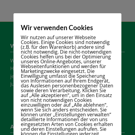
Wir verwenden Cookies
Wir nutzen auf unserer Webseite
Cookies. Einige Cookies sind notwendig
Wer sind wir?
(z.B. für den Warenkorb) andere sind
nicht notwendig. Die nicht-notwendigen
Cookies helfen uns bei der Optimierung
Wir sind einer der größten Tennisvereine
unseres Online-Angebotes, unserer
Webseitenfunktionen und werden für
Hannovers mit vielen aktiven Mannschaften in
Marketingzwecke eingesetzt. Die
Einwilligung umfasst die Speicherung
jeder Altersklasse für Damen, Herren und
von Informationen auf Ihrem Endgerät,
Jugendliche.
das Auslesen personenbezogener Daten
sowie deren Verarbeitung. Klicken Sie
auf „Alle akzeptieren“, um in den Einsatz
von nicht notwendigen Cookies
einzuwilligen oder auf „Alle ablehnen“,
wenn Sie sich anders entscheiden. Sie
können unter „Einstellungen verwalten“
detaillierte Informationen der von uns
eingesetzten Arten von Cookies erhalten
Adresse
und deren Einstellungen aufrufen. Sie
können die Einstellungen jederzeit