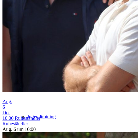
Tenniscamps
Schnuppertennis
Training
Mannschaftstraining
Aug.
6
Do.
Jugendtraining
10:00
Ruheständler
Ruheständler
Aug. 6 um 10:00