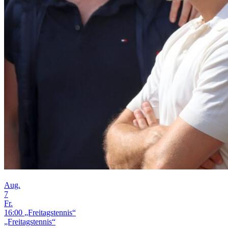
Aug.
7
Fr.
16:00
„Freitagstennis“
„Freitagstennis“