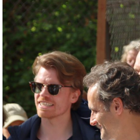
Trainerteam
Trainingspläne
Probetennis
Turniere
Menu