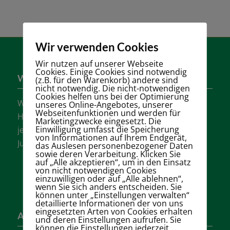
Wir verwenden Cookies
Wir nutzen auf unserer Webseite
Cookies. Einige Cookies sind notwendig
Wer sind wir?
(z.B. für den Warenkorb) andere sind
nicht notwendig. Die nicht-notwendigen
Cookies helfen uns bei der Optimierung
Wir sind einer der größten Tennisvereine
unseres Online-Angebotes, unserer
Webseitenfunktionen und werden für
Hannovers mit vielen aktiven Mannschaften in
Marketingzwecke eingesetzt. Die
Einwilligung umfasst die Speicherung
jeder Altersklasse für Damen, Herren und
von Informationen auf Ihrem Endgerät,
Jugendliche.
das Auslesen personenbezogener Daten
sowie deren Verarbeitung. Klicken Sie
auf „Alle akzeptieren“, um in den Einsatz
von nicht notwendigen Cookies
einzuwilligen oder auf „Alle ablehnen“,
wenn Sie sich anders entscheiden. Sie
können unter „Einstellungen verwalten“
detaillierte Informationen der von uns
eingesetzten Arten von Cookies erhalten
Adresse
und deren Einstellungen aufrufen. Sie
können die Einstellungen jederzeit