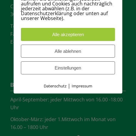
aufrufen und Cookies auch nachträglich
Carl-Loges-Str.12
jederzeit abwählen (z.B. in der
Datenschutzerklärung oder unten auf
30657 Hannover
unserer Webseite).
Tel.: + 49 511- 6046340
Fax: + 49 511- 601048
Alle akzeptieren
E-Mail:
info@tvgw-hannover.de
Alle ablehnen
Einstellungen
Bürozeiten
|
Datenschutz
Impressum
April-September: jeder Mittwoch von 16.00 -18:00
Uhr
Oktober-März: jeder 1.Mittwoch im Monat von
16.00 – 1800 Uhr