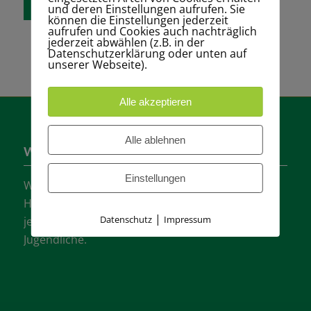
und deren Einstellungen aufrufen. Sie
können die Einstellungen jederzeit
aufrufen und Cookies auch nachträglich
jederzeit abwählen (z.B. in der
Datenschutzerklärung oder unten auf
unserer Webseite).
Alle akzeptieren
Alle ablehnen
Wer sind wir?
Einstellungen
Wir sind einer der größten Tennisvereine
Hannovers mit vielen aktiven Mannschaften in
|
Datenschutz
Impressum
jeder Altersklasse für Damen, Herren und
Jugendliche.