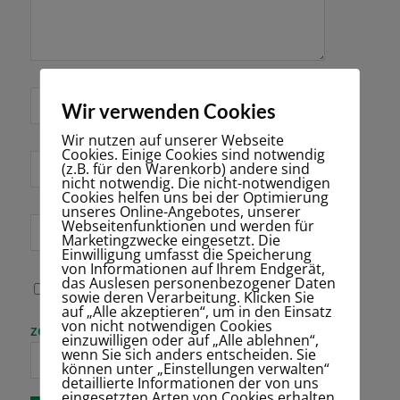
*
Name
Wir verwenden Cookies
Wir nutzen auf unserer Webseite
Cookies. Einige Cookies sind notwendig
E-Mail-Adresse
(z.B. für den Warenkorb) andere sind
*
nicht notwendig. Die nicht-notwendigen
Cookies helfen uns bei der Optimierung
unseres Online-Angebotes, unserer
Webseitenfunktionen und werden für
Website
Marketingzwecke eingesetzt. Die
Einwilligung umfasst die Speicherung
von Informationen auf Ihrem Endgerät,
das Auslesen personenbezogener Daten
Name, E-Mail-
sowie deren Verarbeitung. Klicken Sie
Adresse und
auf „Alle akzeptieren“, um in den Einsatz
Website in
von nicht notwendigen Cookies
Bitte gib eine
zehn + sieben =
diesem Browser
einzuwilligen oder auf „Alle ablehnen“,
Antwort in
für meinen
wenn Sie sich anders entscheiden. Sie
Ziffern ein:
nächsten
können unter „Einstellungen verwalten“
Kommentar
detaillierte Informationen der von uns
speichern.
eingesetzten Arten von Cookies erhalten