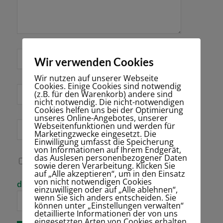
*
Name
Wir verwenden Cookies
Wir nutzen auf unserer Webseite
Cookies. Einige Cookies sind notwendig
E-Mail-Adresse
(z.B. für den Warenkorb) andere sind
*
nicht notwendig. Die nicht-notwendigen
Cookies helfen uns bei der Optimierung
unseres Online-Angebotes, unserer
Webseitenfunktionen und werden für
Website
Marketingzwecke eingesetzt. Die
Einwilligung umfasst die Speicherung
von Informationen auf Ihrem Endgerät,
das Auslesen personenbezogener Daten
Name, E-Mail-
sowie deren Verarbeitung. Klicken Sie
Adresse und
auf „Alle akzeptieren“, um in den Einsatz
Website in
von nicht notwendigen Cookies
Bitte gib eine
dreizehn + zwölf =
diesem Browser
einzuwilligen oder auf „Alle ablehnen“,
Antwort in
für meinen
wenn Sie sich anders entscheiden. Sie
Ziffern ein:
nächsten
können unter „Einstellungen verwalten“
Kommentar
detaillierte Informationen der von uns
speichern.
eingesetzten Arten von Cookies erhalten