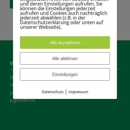
und deren Einstellungen aufrufen. Sie
können die Einstellungen jederzeit
aufrufen und Cookies auch nachträglich
jederzeit abwählen (z.B. in der
Datenschutzerklärung oder unten auf
unserer Webseite).
Alle akzeptieren
Alle ablehnen
Wer sind wir?
Einstellungen
Wir sind einer der größten Tennisvereine
Hannovers mit vielen aktiven Mannschaften in
|
Datenschutz
Impressum
jeder Altersklasse für Damen, Herren und
Jugendliche.