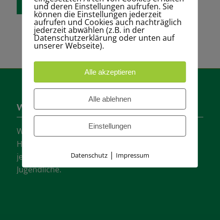
und deren Einstellungen aufrufen. Sie
können die Einstellungen jederzeit
aufrufen und Cookies auch nachträglich
jederzeit abwählen (z.B. in der
Datenschutzerklärung oder unten auf
unserer Webseite).
Alle akzeptieren
Alle ablehnen
Wer sind wir?
Einstellungen
Wir sind einer der größten Tennisvereine
Hannovers mit vielen aktiven Mannschaften in
|
Datenschutz
Impressum
jeder Altersklasse für Damen, Herren und
Jugendliche.