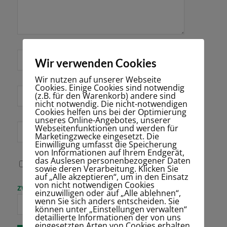
*
Name
Wir verwenden Cookies
Wir nutzen auf unserer Webseite
Cookies. Einige Cookies sind notwendig
E-Mail-Adresse
(z.B. für den Warenkorb) andere sind
*
nicht notwendig. Die nicht-notwendigen
Cookies helfen uns bei der Optimierung
unseres Online-Angebotes, unserer
Webseitenfunktionen und werden für
Website
Marketingzwecke eingesetzt. Die
Einwilligung umfasst die Speicherung
von Informationen auf Ihrem Endgerät,
das Auslesen personenbezogener Daten
Name, E-Mail-
sowie deren Verarbeitung. Klicken Sie
Adresse und
auf „Alle akzeptieren“, um in den Einsatz
Website in
von nicht notwendigen Cookies
Bitte gib eine
zwölf − 2 =
diesem Browser
einzuwilligen oder auf „Alle ablehnen“,
Antwort in
für meinen
wenn Sie sich anders entscheiden. Sie
Ziffern ein:
nächsten
können unter „Einstellungen verwalten“
Kommentar
detaillierte Informationen der von uns
speichern.
eingesetzten Arten von Cookies erhalten