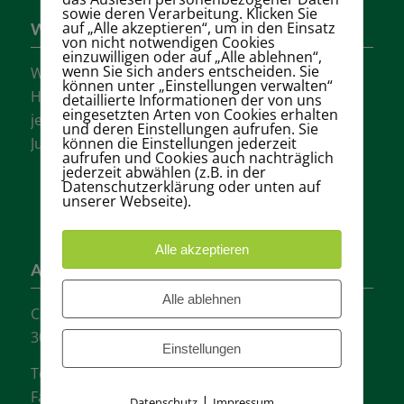
sowie deren Verarbeitung. Klicken Sie
auf „Alle akzeptieren“, um in den Einsatz
Wer sind wir?
von nicht notwendigen Cookies
einzuwilligen oder auf „Alle ablehnen“,
wenn Sie sich anders entscheiden. Sie
Wir sind einer der größten Tennisvereine
können unter „Einstellungen verwalten“
Hannovers mit vielen aktiven Mannschaften in
detaillierte Informationen der von uns
eingesetzten Arten von Cookies erhalten
jeder Altersklasse für Damen, Herren und
und deren Einstellungen aufrufen. Sie
Jugendliche.
können die Einstellungen jederzeit
aufrufen und Cookies auch nachträglich
jederzeit abwählen (z.B. in der
Datenschutzerklärung oder unten auf
unserer Webseite).
Alle akzeptieren
Adresse
Alle ablehnen
Carl-Loges-Str.12
30657 Hannover
Einstellungen
Tel.: + 49 511- 6046340
Fax: + 49 511- 601048
|
Datenschutz
Impressum