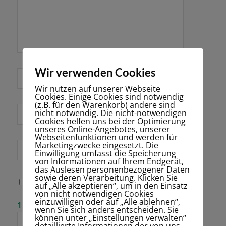
Wir verwenden Cookies
*
Name
Wir nutzen auf unserer Webseite
Cookies. Einige Cookies sind notwendig
(z.B. für den Warenkorb) andere sind
nicht notwendig. Die nicht-notwendigen
E-Mail-Adresse
Cookies helfen uns bei der Optimierung
*
unseres Online-Angebotes, unserer
Webseitenfunktionen und werden für
Marketingzwecke eingesetzt. Die
Website
Einwilligung umfasst die Speicherung
von Informationen auf Ihrem Endgerät,
das Auslesen personenbezogener Daten
sowie deren Verarbeitung. Klicken Sie
Name, E-Mail-
auf „Alle akzeptieren“, um in den Einsatz
Adresse und
von nicht notwendigen Cookies
Website in
einzuwilligen oder auf „Alle ablehnen“,
Bitte gib eine
1 × eins =
diesem Browser
wenn Sie sich anders entscheiden. Sie
Antwort in
für meinen
können unter „Einstellungen verwalten“
Ziffern ein:
nächsten
detaillierte Informationen der von uns