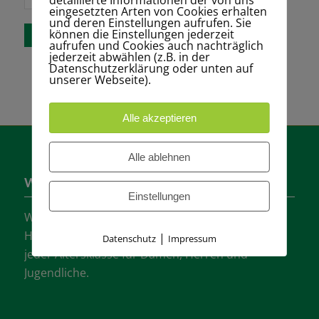
Kommentar
eingesetzten Arten von Cookies erhalten
speichern.
und deren Einstellungen aufrufen. Sie
können die Einstellungen jederzeit
aufrufen und Cookies auch nachträglich
jederzeit abwählen (z.B. in der
Datenschutzerklärung oder unten auf
unserer Webseite).
Alle akzeptieren
Alle ablehnen
Wer sind wir?
Einstellungen
Wir sind einer der größten Tennisvereine
Hannovers mit vielen aktiven Mannschaften in
|
Datenschutz
Impressum
jeder Altersklasse für Damen, Herren und
Jugendliche.