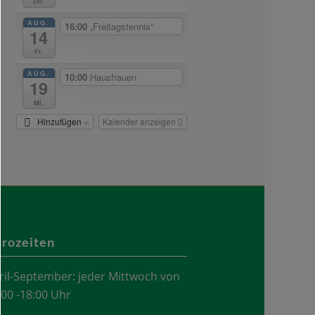
Do.
AUG.
16:00
„Freitagstennis“
14
Fr.
AUG.
10:00
Hausfrauen
19
Mi.
Hinzufügen
Kalender anzeigen
rozeiten
ril-September: jeder Mittwoch von
.00 -18:00 Uhr