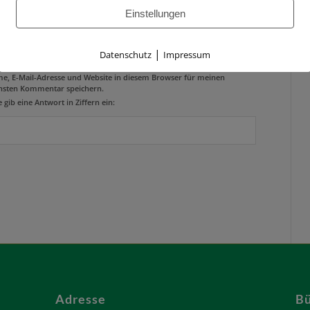
Einstellungen
site
|
Datenschutz
Impressum
e, E-Mail-Adresse und Website in diesem Browser für meinen
hsten Kommentar speichern.
e gib eine Antwort in Ziffern ein:
Adresse
Bü