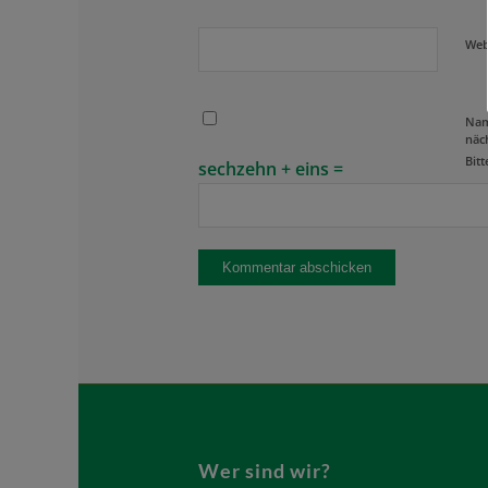
Web
Nam
näc
Bitt
sechzehn + eins =
Wer sind wir?