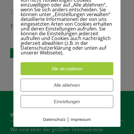
einzuwilligen oder auf „Alle ablehnen“,
wenn Sie sich anders entscheiden. Sie
Name, E-Mail-
können unter „Einstellungen verwalten“
Adresse und
detaillierte Informationen der von uns
Website in
eingesetzten Arten von Cookies erhalten
Bitte gib eine
11 + fünf =
diesem Browser
und deren Einstellungen aufrufen. Sie
Antwort in
für meinen
können die Einstellungen jederzeit
Ziffern ein:
nächsten
aufrufen und Cookies auch nachträglich
Kommentar
jederzeit abwählen (z.B. in der
speichern.
Datenschutzerklärung oder unten auf
unserer Webseite).
Alle akzeptieren
Alle ablehnen
Einstellungen
Wer sind wir?
|
Datenschutz
Impressum
Wir sind einer der größten Tennisvereine