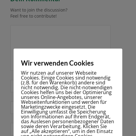
Want to join the discussion?
Feel free to contribute!
Wir verwenden Cookies
Wir nutzen auf unserer Webseite
Cookies. Einige Cookies sind notwendig
(z.B. für den Warenkorb) andere sind
*
Name
nicht notwendig. Die nicht-notwendigen
Cookies helfen uns bei der Optimierung
unseres Online-Angebotes, unserer
Webseitenfunktionen und werden für
Marketingzwecke eingesetzt. Die
E-Mail-Adresse
Einwilligung umfasst die Speicherung
*
von Informationen auf Ihrem Endgerät,
das Auslesen personenbezogener Daten
sowie deren Verarbeitung. Klicken Sie
Website
auf „Alle akzeptieren“, um in den Einsatz
von nicht notwendigen Cookies