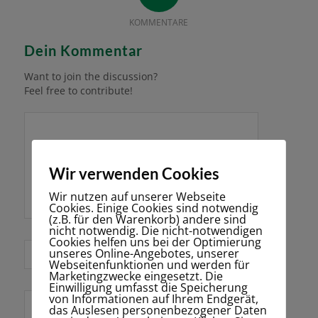
KOMMENTARE
Dein Kommentar
Want to join the discussion?
Feel free to contribute!
Wir verwenden Cookies
Wir nutzen auf unserer Webseite
Cookies. Einige Cookies sind notwendig
(z.B. für den Warenkorb) andere sind
nicht notwendig. Die nicht-notwendigen
Cookies helfen uns bei der Optimierung
*
unseres Online-Angebotes, unserer
Name
Webseitenfunktionen und werden für
Marketingzwecke eingesetzt. Die
Einwilligung umfasst die Speicherung
von Informationen auf Ihrem Endgerät,
E-Mail-Adresse
das Auslesen personenbezogener Daten
*