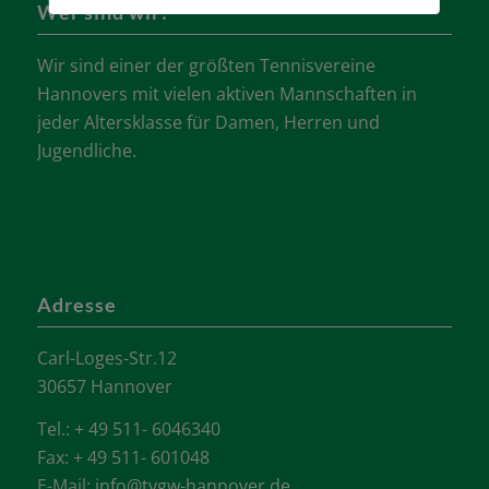
Wer sind wir?
Wir sind einer der größten Tennisvereine
Hannovers mit vielen aktiven Mannschaften in
jeder Altersklasse für Damen, Herren und
Jugendliche.
Adresse
Carl-Loges-Str.12
30657 Hannover
Tel.: + 49 511- 6046340
Fax: + 49 511- 601048
E-Mail:
info@tvgw-hannover.de