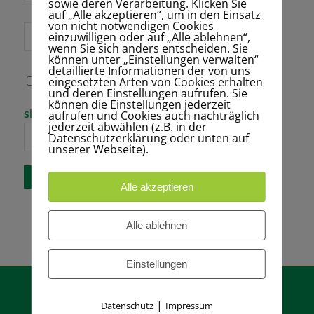
sowie deren Verarbeitung. Klicken Sie
auf „Alle akzeptieren“, um in den Einsatz
von nicht notwendigen Cookies
Website
einzuwilligen oder auf „Alle ablehnen“,
wenn Sie sich anders entscheiden. Sie
können unter „Einstellungen verwalten“
detaillierte Informationen der von uns
eingesetzten Arten von Cookies erhalten
Name, E-Mail-
und deren Einstellungen aufrufen. Sie
Adresse und
können die Einstellungen jederzeit
Website in
Bitte gib eine
siebzehn + vier =
aufrufen und Cookies auch nachträglich
diesem Browser
Antwort in
jederzeit abwählen (z.B. in der
für meinen
Ziffern ein:
Datenschutzerklärung oder unten auf
nächsten
unserer Webseite).
Kommentar
speichern.
Alle akzeptieren
Alle ablehnen
Einstellungen
|
Datenschutz
Impressum