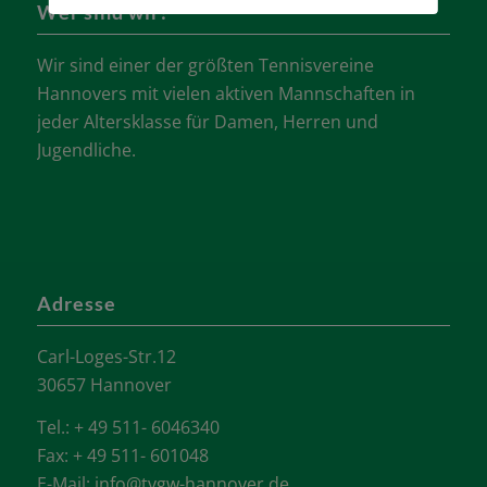
Wer sind wir?
Wir sind einer der größten Tennisvereine
Hannovers mit vielen aktiven Mannschaften in
jeder Altersklasse für Damen, Herren und
Jugendliche.
Adresse
Carl-Loges-Str.12
30657 Hannover
Tel.: + 49 511- 6046340
Fax: + 49 511- 601048
E-Mail:
info@tvgw-hannover.de