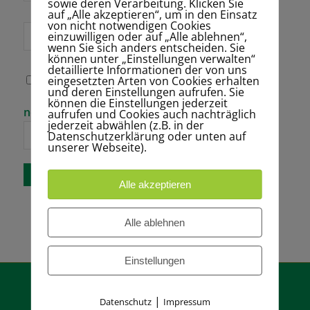
sowie deren Verarbeitung. Klicken Sie
auf „Alle akzeptieren“, um in den Einsatz
von nicht notwendigen Cookies
Website
einzuwilligen oder auf „Alle ablehnen“,
wenn Sie sich anders entscheiden. Sie
können unter „Einstellungen verwalten“
detaillierte Informationen der von uns
eingesetzten Arten von Cookies erhalten
Name, E-Mail-
und deren Einstellungen aufrufen. Sie
Adresse und
können die Einstellungen jederzeit
Website in
Bitte gib eine
neun − 7 =
aufrufen und Cookies auch nachträglich
diesem Browser
Antwort in
jederzeit abwählen (z.B. in der
für meinen
Ziffern ein:
Datenschutzerklärung oder unten auf
nächsten
unserer Webseite).
Kommentar
speichern.
Alle akzeptieren
Alle ablehnen
Einstellungen
|
Datenschutz
Impressum