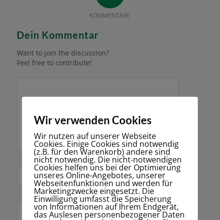
KOMMENTARE
Dein Kommentar
Want to join the discussion?
Feel free to contribute!
Wir verwenden Cookies
Wir nutzen auf unserer Webseite
Cookies. Einige Cookies sind notwendig
(z.B. für den Warenkorb) andere sind
nicht notwendig. Die nicht-notwendigen
Cookies helfen uns bei der Optimierung
*
unseres Online-Angebotes, unserer
Name
Webseitenfunktionen und werden für
Marketingzwecke eingesetzt. Die
Einwilligung umfasst die Speicherung
von Informationen auf Ihrem Endgerät,
E-Mail-Adresse
das Auslesen personenbezogener Daten
*