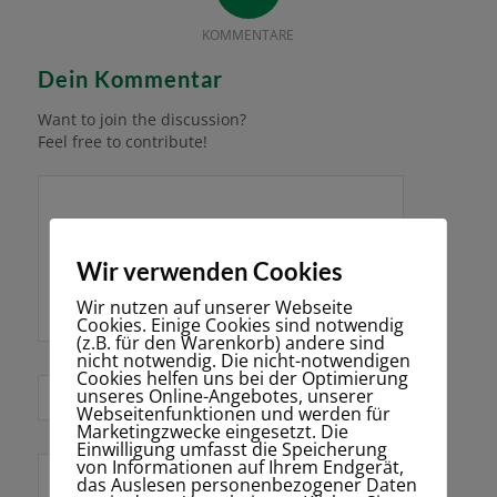
KOMMENTARE
Dein Kommentar
Want to join the discussion?
Feel free to contribute!
Wir verwenden Cookies
Wir nutzen auf unserer Webseite
Cookies. Einige Cookies sind notwendig
(z.B. für den Warenkorb) andere sind
nicht notwendig. Die nicht-notwendigen
Cookies helfen uns bei der Optimierung
*
unseres Online-Angebotes, unserer
Name
Webseitenfunktionen und werden für
Marketingzwecke eingesetzt. Die
Einwilligung umfasst die Speicherung
von Informationen auf Ihrem Endgerät,
E-Mail-Adresse
das Auslesen personenbezogener Daten
*