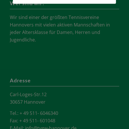
Wer sind wir?
Wir sind einer der größten Tennisvereine
Hannovers mit vielen aktiven Mannschaften in
jeder Altersklasse für Damen, Herren und
Jugendliche.
Adresse
Carl-Loges-Str.12
30657 Hannover
Tel.: + 49 511- 6046340
Fax: + 49 511- 601048
E-Mail:
info@tvgw-hannover.de