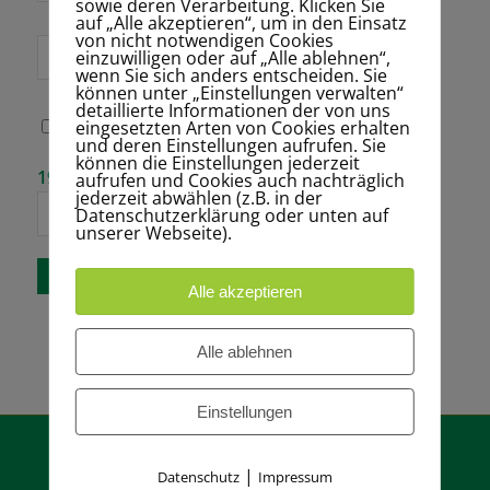
sowie deren Verarbeitung. Klicken Sie
auf „Alle akzeptieren“, um in den Einsatz
von nicht notwendigen Cookies
Website
einzuwilligen oder auf „Alle ablehnen“,
wenn Sie sich anders entscheiden. Sie
können unter „Einstellungen verwalten“
detaillierte Informationen der von uns
eingesetzten Arten von Cookies erhalten
Name, E-Mail-
und deren Einstellungen aufrufen. Sie
Adresse und
können die Einstellungen jederzeit
Website in
Bitte gib eine
19 − vierzehn =
aufrufen und Cookies auch nachträglich
diesem Browser
Antwort in
jederzeit abwählen (z.B. in der
für meinen
Ziffern ein:
Datenschutzerklärung oder unten auf
nächsten
unserer Webseite).
Kommentar
speichern.
Alle akzeptieren
Alle ablehnen
Einstellungen
|
Datenschutz
Impressum