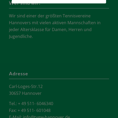
Wer sind wir?
Wir sind einer der größten Tennisvereine
Hannovers mit vielen aktiven Mannschaften in
jeder Altersklasse für Damen, Herren und
Jugendliche.
Adresse
Carl-Loges-Str.12
30657 Hannover
Tel.: + 49 511- 6046340
Fax: + 49 511- 601048
E-Mail:
info@tvgw-hannover.de