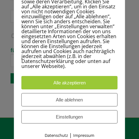
sowie deren Verarbeitung. Klicken Sie
auf „Alle akzeptieren“, um in den Einsatz
von nicht notwendigen Cookies
Website
einzuwilligen oder auf „Alle ablehnen“,
wenn Sie sich anders entscheiden. Sie
können unter „Einstellungen verwalten“
detaillierte Informationen der von uns
eingesetzten Arten von Cookies erhalten
Name, E-Mail-
und deren Einstellungen aufrufen. Sie
Adresse und
können die Einstellungen jederzeit
Website in
Bitte gib eine
fünf + 11 =
aufrufen und Cookies auch nachträglich
diesem Browser
Antwort in
jederzeit abwählen (z.B. in der
für meinen
Ziffern ein:
Datenschutzerklärung oder unten auf
nächsten
unserer Webseite).
Kommentar
speichern.
Alle akzeptieren
Alle ablehnen
Einstellungen
|
Datenschutz
Impressum