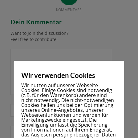
KOMMENTARE
Dein Kommentar
Want to join the discussion?
Feel free to contribute!
Wir verwenden Cookies
Wir nutzen auf unserer Webseite
Cookies. Einige Cookies sind notwendig
(z.B. für den Warenkorb) andere sind
nicht notwendig. Die nicht-notwendigen
Cookies helfen uns bei der Optimierung
*
unseres Online-Angebotes, unserer
Name
Webseitenfunktionen und werden für
Marketingzwecke eingesetzt. Die
Einwilligung umfasst die Speicherung
von Informationen auf Ihrem Endgerät,
E-Mail-Adresse
das Auslesen personenbezogener Daten
*