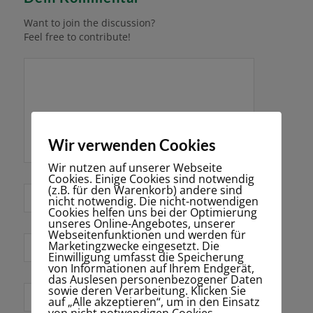
Want to join the discussion?
Feel free to contribute!
Wir verwenden Cookies
Wir nutzen auf unserer Webseite
Cookies. Einige Cookies sind notwendig
(z.B. für den Warenkorb) andere sind
*
Name
nicht notwendig. Die nicht-notwendigen
Cookies helfen uns bei der Optimierung
unseres Online-Angebotes, unserer
Webseitenfunktionen und werden für
Marketingzwecke eingesetzt. Die
E-Mail-Adresse
Einwilligung umfasst die Speicherung
*
von Informationen auf Ihrem Endgerät,
das Auslesen personenbezogener Daten
sowie deren Verarbeitung. Klicken Sie
Website
auf „Alle akzeptieren“, um in den Einsatz
von nicht notwendigen Cookies