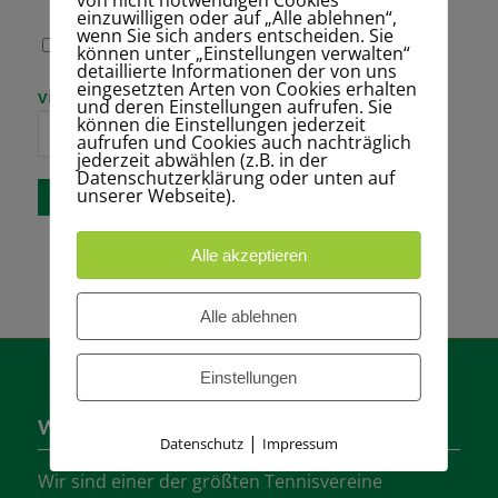
einzuwilligen oder auf „Alle ablehnen“,
wenn Sie sich anders entscheiden. Sie
Name, E-Mail-
können unter „Einstellungen verwalten“
Adresse und
detaillierte Informationen der von uns
Website in
eingesetzten Arten von Cookies erhalten
Bitte gib eine
vierzehn − eins =
diesem Browser
und deren Einstellungen aufrufen. Sie
Antwort in
für meinen
können die Einstellungen jederzeit
Ziffern ein:
nächsten
aufrufen und Cookies auch nachträglich
Kommentar
jederzeit abwählen (z.B. in der
speichern.
Datenschutzerklärung oder unten auf
unserer Webseite).
Alle akzeptieren
Alle ablehnen
Einstellungen
Wer sind wir?
|
Datenschutz
Impressum
Wir sind einer der größten Tennisvereine