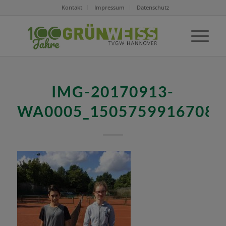
Kontakt
Impressum
Datenschutz
IMG-20170913-
WA0005_1505759916708