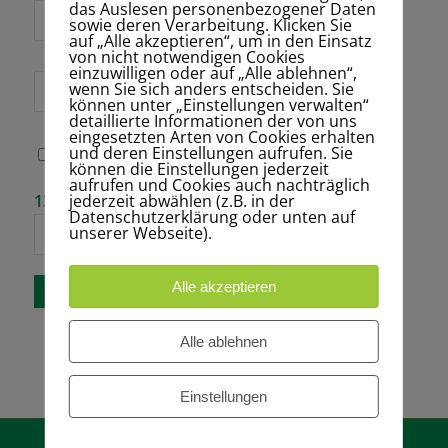
das Auslesen personenbezogener Daten
E-Mail-Adresse
sowie deren Verarbeitung. Klicken Sie
*
auf „Alle akzeptieren“, um in den Einsatz
von nicht notwendigen Cookies
einzuwilligen oder auf „Alle ablehnen“,
wenn Sie sich anders entscheiden. Sie
Website
können unter „Einstellungen verwalten“
detaillierte Informationen der von uns
eingesetzten Arten von Cookies erhalten
und deren Einstellungen aufrufen. Sie
Name, E-Mail-
können die Einstellungen jederzeit
Adresse und
aufrufen und Cookies auch nachträglich
Website in
Bitte gib eine
jederzeit abwählen (z.B. in der
13 − 7 =
diesem Browser
Antwort in
Datenschutzerklärung oder unten auf
für meinen
Ziffern ein:
unserer Webseite).
nächsten
Kommentar
speichern.
Alle akzeptieren
Alle ablehnen
Einstellungen