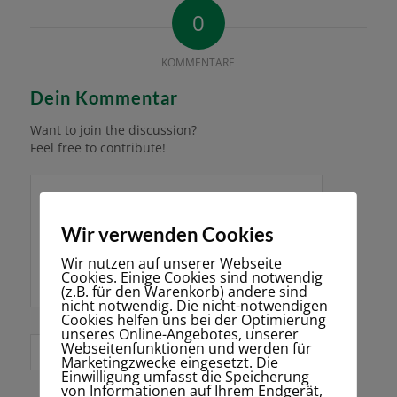
0
KOMMENTARE
Dein Kommentar
Want to join the discussion?
Feel free to contribute!
Wir verwenden Cookies
Wir nutzen auf unserer Webseite
Cookies. Einige Cookies sind notwendig
(z.B. für den Warenkorb) andere sind
nicht notwendig. Die nicht-notwendigen
Cookies helfen uns bei der Optimierung
unseres Online-Angebotes, unserer
Webseitenfunktionen und werden für
*
Name
Marketingzwecke eingesetzt. Die
Einwilligung umfasst die Speicherung
von Informationen auf Ihrem Endgerät,