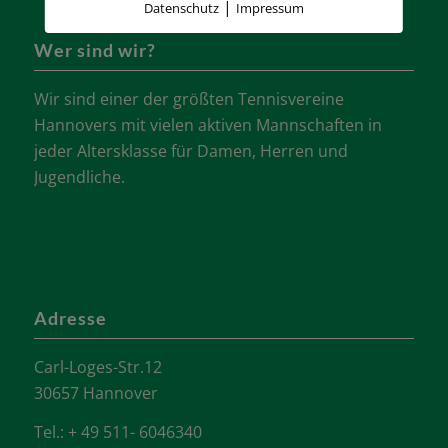
|
Datenschutz
Impressum
Wer sind wir?
Wir sind einer der größten Tennisvereine
Hannovers mit vielen aktiven Mannschaften in
jeder Altersklasse für Damen, Herren und
Jugendliche.
Adresse
Carl-Loges-Str.12
30657 Hannover
Tel.: + 49 511- 6046340