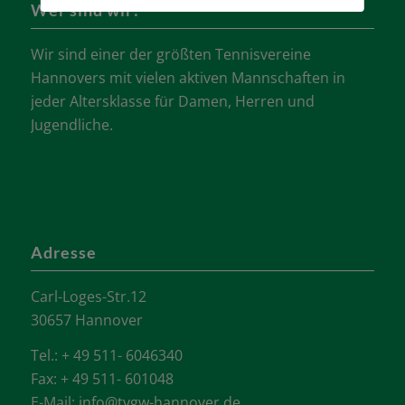
Wer sind wir?
Wir sind einer der größten Tennisvereine
Hannovers mit vielen aktiven Mannschaften in
jeder Altersklasse für Damen, Herren und
Jugendliche.
Adresse
Carl-Loges-Str.12
30657 Hannover
Tel.: + 49 511- 6046340
Fax: + 49 511- 601048
E-Mail:
info@tvgw-hannover.de