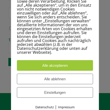
sowie deren Verarbeitung. Klicken Sie
auf „Alle akzeptieren“, um in den Einsatz
von nicht notwendigen Cookies
Website
einzuwilligen oder auf „Alle ablehnen“,
wenn Sie sich anders entscheiden. Sie
können unter „Einstellungen verwalten“
detaillierte Informationen der von uns
eingesetzten Arten von Cookies erhalten
Name, E-Mail-
und deren Einstellungen aufrufen. Sie
Adresse und
können die Einstellungen jederzeit
Website in
Bitte gib eine
13 − sechs =
aufrufen und Cookies auch nachträglich
diesem Browser
Antwort in
jederzeit abwählen (z.B. in der
für meinen
Ziffern ein:
Datenschutzerklärung oder unten auf
nächsten
unserer Webseite).
Kommentar
speichern.
Alle akzeptieren
Alle ablehnen
Einstellungen
|
Datenschutz
Impressum