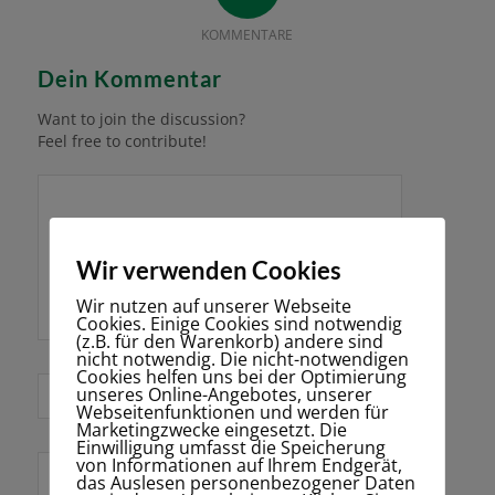
KOMMENTARE
Dein Kommentar
Want to join the discussion?
Feel free to contribute!
Wir verwenden Cookies
Wir nutzen auf unserer Webseite
Cookies. Einige Cookies sind notwendig
(z.B. für den Warenkorb) andere sind
nicht notwendig. Die nicht-notwendigen
Cookies helfen uns bei der Optimierung
*
unseres Online-Angebotes, unserer
Name
Webseitenfunktionen und werden für
Marketingzwecke eingesetzt. Die
Einwilligung umfasst die Speicherung
von Informationen auf Ihrem Endgerät,
E-Mail-Adresse
das Auslesen personenbezogener Daten
*