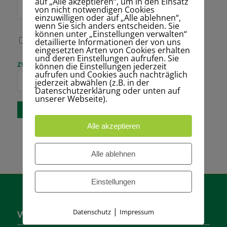
auf „Alle akzeptieren“, um in den Einsatz
Website
von nicht notwendigen Cookies
einzuwilligen oder auf „Alle ablehnen“,
wenn Sie sich anders entscheiden. Sie
können unter „Einstellungen verwalten“
detaillierte Informationen der von uns
Name, E-Mail-
eingesetzten Arten von Cookies erhalten
Adresse und
und deren Einstellungen aufrufen. Sie
Website in
Bitte gib eine
zwanzig − 19 =
können die Einstellungen jederzeit
diesem Browser
Antwort in
aufrufen und Cookies auch nachträglich
für meinen
Ziffern ein:
jederzeit abwählen (z.B. in der
nächsten
Datenschutzerklärung oder unten auf
Kommentar
unserer Webseite).
speichern.
Alle akzeptieren
Alle ablehnen
Einstellungen
|
Datenschutz
Impressum
Wer sind wir?