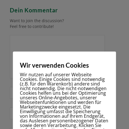
Dein Kommentar
Want to join the discussion?
Feel free to contribute!
Wir verwenden Cookies
Wir nutzen auf unserer Webseite
Cookies. Einige Cookies sind notwendig
(z.B. für den Warenkorb) andere sind
nicht notwendig. Die nicht-notwendigen
*
Name
Cookies helfen uns bei der Optimierung
unseres Online-Angebotes, unserer
Webseitenfunktionen und werden für
Marketingzwecke eingesetzt. Die
Einwilligung umfasst die Speicherung
E-Mail-Adresse
von Informationen auf Ihrem Endgerät,
*
das Auslesen personenbezogener Daten
sowie deren Verarbeitung. Klicken Sie