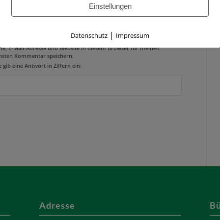
Einstellungen
site
|
Datenschutz
Impressum
e, E-Mail-Adresse und Website in diesem Browser für meinen
hsten Kommentar speichern.
e gib eine Antwort in Ziffern ein:
Adresse
Bü