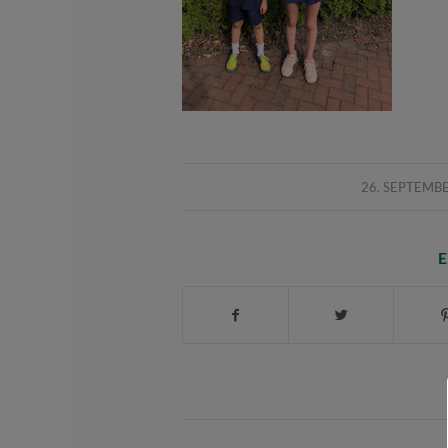
/
26. SEPTEMB
E