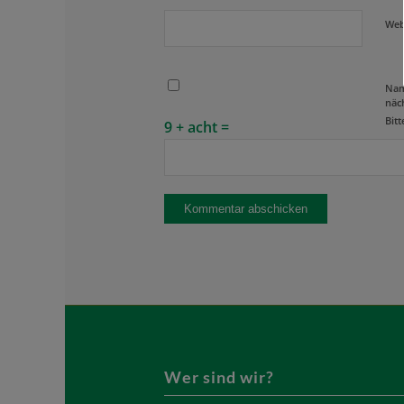
Web
Nam
näc
Bitt
9 + acht =
Wer sind wir?